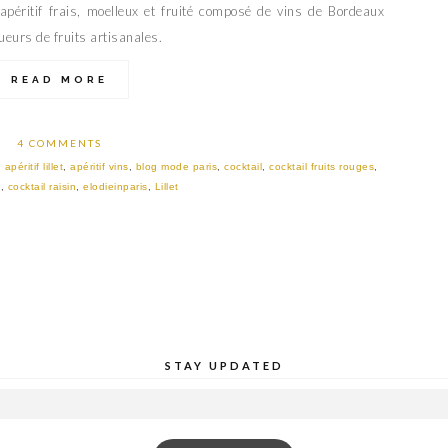
 apéritif frais, moelleux et fruité composé de vins de Bordeaux
ueurs de fruits artisanales.
READ MORE
4 COMMENTS
:
apéritif lillet
,
apéritif vins
,
blog mode paris
,
cocktail
,
cocktail fruits rouges
,
t
,
cocktail raisin
,
elodieinparis
,
Lillet
STAY UPDATED