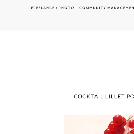
Aller
FREELANCE : PHOTO – COMMUNITY MANAGEME
au
contenu
elodie
COCKTAIL LILLET PO