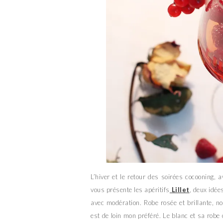
L’hiver et le retour des soirées cocooning, 
vous présente les apéritifs
Lillet
, deux idée
avec modération. Robe rosée et brillante, n
est de loin mon préféré. Le blanc et sa robe