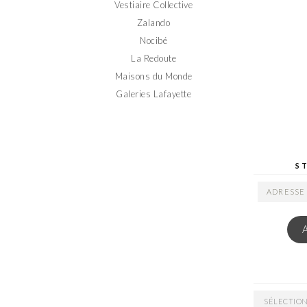
Vestiaire Collective
Zalando
Nocibé
La Redoute
Maisons du Monde
Galeries Lafayette
S
ADRESSE
EMAIL
ARCHIVES