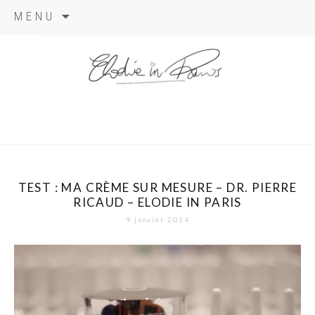
Aller
MENU
au
contenu
elodie in
paris
TEST : MA CRÈME SUR MESURE – DR. PIERRE
RICAUD – ELODIE IN PARIS
9 janvier 2014