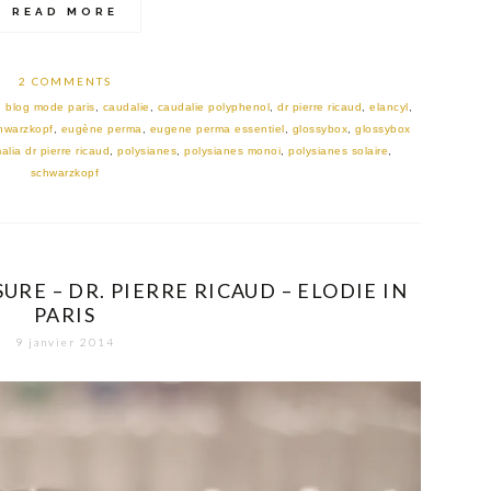
READ MORE
2 COMMENTS
,
blog mode paris
,
caudalie
,
caudalie polyphenol
,
dr pierre ricaud
,
elancyl
,
hwarzkopf
,
eugène perma
,
eugene perma essentiel
,
glossybox
,
glossybox
alia dr pierre ricaud
,
polysianes
,
polysianes monoi
,
polysianes solaire
,
schwarzkopf
URE – DR. PIERRE RICAUD – ELODIE IN
PARIS
9 janvier 2014