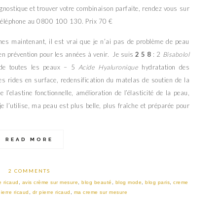
agnostique et trouver votre combinaison parfaite, rendez vous sur
téléphone au 0800 100 130. Prix 70 €
nes maintenant, il est vrai que je n’ai pas de problème de peau
 en prévention pour les années à venir. Je suis
2 5 8
: 2
Bisabolol
 de toutes les peaux – 5
Acide Hyaluronique
hydratation des
es rides en surface, redensification du matelas de soutien de la
 l’elastine fonctionnelle, amélioration de l’élasticité de la peau,
e l’utilise, ma peau est plus belle, plus fraîche et préparée pour
READ MORE
2 COMMENTS
e ricaud
,
avis crème sur mesure
,
blog beauté
,
blog mode
,
blog paris
,
creme
ierre ricaud
,
dr pierre ricaud
,
ma creme sur mesure