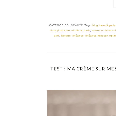
CATEGORIES:
BEAUTÉ
Tags:
blog beauté paris
elancyl minceur
,
elodie in paris
,
essence ultime sc
avril
,
klorane
,
linéance
,
linéance minceur
,
optim
TEST : MA CRÈME SUR MES