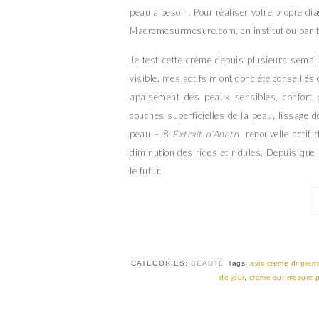
peau a besoin. Pour réaliser votre propre di
Macremesurmesure.com, en institut ou par 
Je test cette crème depuis plusieurs semai
visible, mes actifs m’ont donc été conseillés
apaisement des peaux sensibles, confort
couches superficielles de la peau, lissage d
peau – 8
Extrait d’Aneth
renouvelle actif de
diminution des rides et ridules. Depuis que j
le futur.
CATEGORIES:
BEAUTÉ
Tags:
avis creme dr pierr
de jour
,
creme sur mesure p