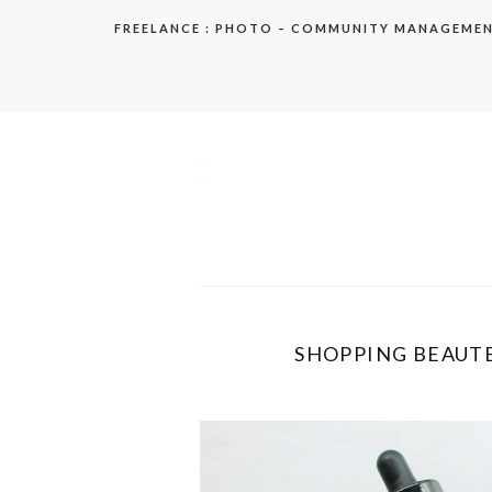
Aller
FREELANCE : PHOTO – COMMUNITY MANAGEME
au
contenu
elodie
SHOPPING BEAUTE 