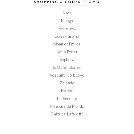
sur
sur
sur
sur
sur
SHOPPING & CODES PROMO
Facebook
Twitter
Instagram
Pinterest
YouTube
Asos
Mango
Mytheresa
Luisaviaroma
Monnier Frères
Net a Porter
Sephora
& Other Stories
Vestiaire Collective
Zalando
Nocibé
La Redoute
Maisons du Monde
Galeries Lafayette