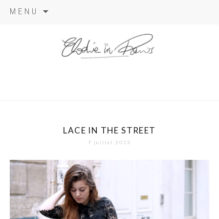
Aller
MENU
au
contenu
elodie in
paris
LACE IN THE STREET
7 juillet 2013