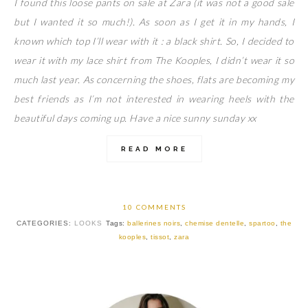
I found this loose pants on sale at Zara (it was not a good sale
but I wanted it so much!). As soon as I get it in my hands, I
known which top I’ll wear with it : a black shirt. So, I decided to
wear it with my lace shirt from The Kooples, I didn’t wear it so
much last year. As concerning the shoes, flats are becoming my
best friends as I’m not interested in wearing heels with the
beautiful days coming up. Have a nice sunny sunday xx
READ MORE
10 COMMENTS
CATEGORIES:
LOOKS
Tags:
ballerines noirs
,
chemise dentelle
,
spartoo
,
the
kooples
,
tissot
,
zara