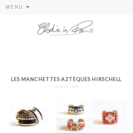
Aller
MENU
au
contenu
elodie in
paris
LES MANCHETTES AZTÈQUES HIRSCHELL
12 avril 2012