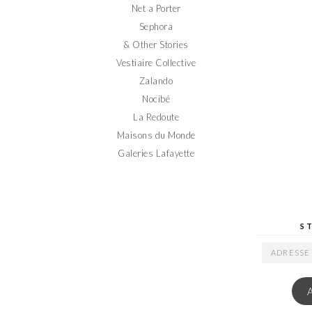
Net a Porter
Sephora
& Other Stories
Vestiaire Collective
Zalando
Nocibé
La Redoute
Maisons du Monde
Galeries Lafayette
S
ADRESSE
EMAIL