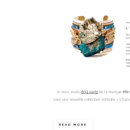
Je vous avais
déjà parlé
de la marque
Hir
avec une nouvelle collection intitulée
« Chaos
READ MORE