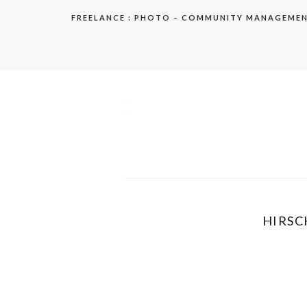
Aller
FREELANCE : PHOTO – COMMUNITY MANAGEME
au
contenu
elodie
HIRSC