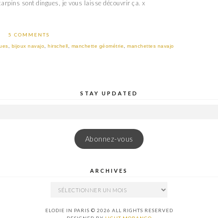
arpins sont dingues, je vous laisse découvrir ça. x
5 COMMENTS
ques
,
bijoux navajo
,
hirschell
,
manchette géométrie
,
manchettes navajo
STAY UPDATED
Abonnez-vous
ARCHIVES
ARCHIVES
ELODIE IN PARIS © 2026 ALL RIGHTS RESERVED