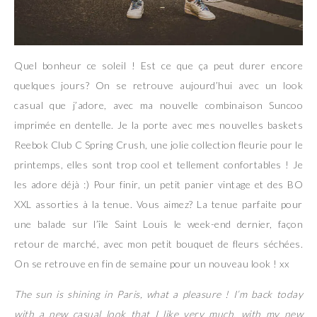
Quel bonheur ce soleil ! Est ce que ça peut durer encore
quelques jours? On se retrouve aujourd’hui avec un look
casual que j’adore, avec ma nouvelle combinaison Suncoo
imprimée en dentelle. Je la porte avec mes nouvelles baskets
Reebok Club C Spring Crush, une jolie collection fleurie pour le
printemps, elles sont trop cool et tellement confortables ! Je
les adore déjà :) Pour finir, un petit panier vintage et des BO
XXL assorties à la tenue. Vous aimez? La tenue parfaite pour
une balade sur l’île Saint Louis le week-end dernier, façon
retour de marché, avec mon petit bouquet de fleurs séchées.
On se retrouve en fin de semaine pour un nouveau look ! xx
The sun is shining in Paris, what a pleasure ! I’m back today
with a new casual look that I like very much, with my new