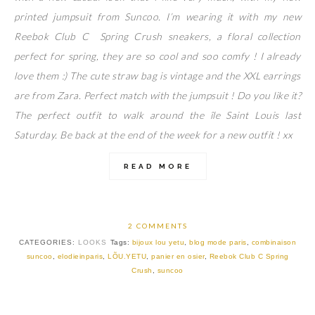
printed jumpsuit from Suncoo. I’m wearing it with my new
Reebok Club C Spring Crush sneakers, a floral collection
perfect for spring, they are so cool and soo comfy ! I already
love them :) The cute straw bag is vintage and the XXL earrings
are from Zara. Perfect match with the jumpsuit ! Do you like it?
The perfect outfit to walk around the île Saint Louis last
Saturday. Be back at the end of the week for a new outfit ! xx
READ MORE
2 COMMENTS
CATEGORIES:
LOOKS
Tags:
bijoux lou yetu
,
blog mode paris
,
combinaison
suncoo
,
elodieinparis
,
LÕU.YETU
,
panier en osier
,
Reebok Club C Spring
Crush
,
suncoo