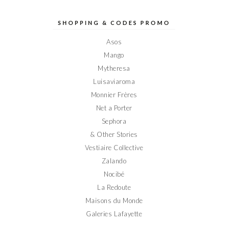
de
de
de
de
de
Elodieinparis
Elodieinparis
Elodieinparis
Elodieinparis
Elodieinparis
sur
sur
sur
sur
sur
SHOPPING & CODES PROMO
Facebook
Twitter
Instagram
Pinterest
YouTube
Asos
Mango
Mytheresa
Luisaviaroma
Monnier Frères
Net a Porter
Sephora
& Other Stories
Vestiaire Collective
Zalando
Nocibé
La Redoute
Maisons du Monde
Galeries Lafayette