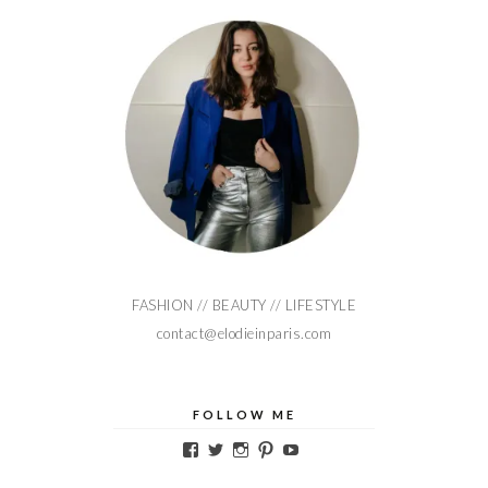
FASHION // BEAUTY // LIFESTYLE
contact@elodieinparis.com
FOLLOW ME
Voir
Voir
Voir
Voir
Voir
le
le
le
le
le
profil
profil
profil
profil
profil