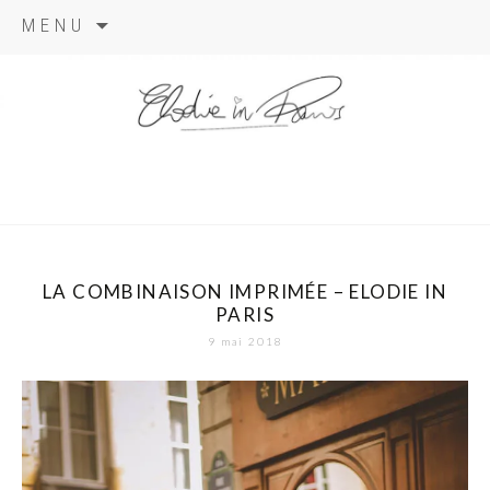
Aller
MENU
au
contenu
elodie in
paris
LA COMBINAISON IMPRIMÉE – ELODIE IN
PARIS
9 mai 2018