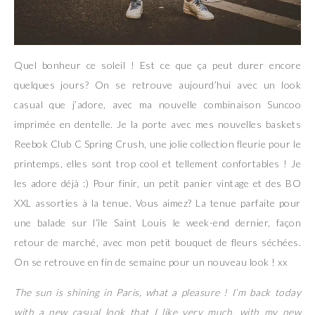
Quel bonheur ce soleil ! Est ce que ça peut durer encore
quelques jours? On se retrouve aujourd’hui avec un look
casual que j’adore, avec ma nouvelle combinaison Suncoo
imprimée en dentelle. Je la porte avec mes nouvelles baskets
Reebok Club C Spring Crush, une jolie collection fleurie pour le
printemps, elles sont trop cool et tellement confortables ! Je
les adore déjà :) Pour finir, un petit panier vintage et des BO
XXL assorties à la tenue. Vous aimez? La tenue parfaite pour
une balade sur l’île Saint Louis le week-end dernier, façon
retour de marché, avec mon petit bouquet de fleurs séchées.
On se retrouve en fin de semaine pour un nouveau look ! xx
The sun is shining in Paris, what a pleasure ! I’m back today
with a new casual look that I like very much, with my new