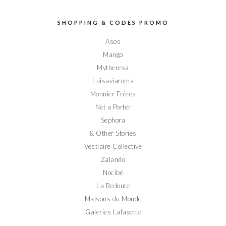
de
de
de
de
de
Elodieinparis
Elodieinparis
Elodieinparis
Elodieinparis
Elodieinparis
sur
sur
sur
sur
sur
SHOPPING & CODES PROMO
Facebook
Twitter
Instagram
Pinterest
YouTube
Asos
Mango
Mytheresa
Luisaviaroma
Monnier Frères
Net a Porter
Sephora
& Other Stories
Vestiaire Collective
Zalando
Nocibé
La Redoute
Maisons du Monde
Galeries Lafayette