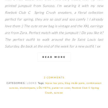
printed jumpsuit from Suncoo. I’m wearing it with my new
Reebok Club C Spring Crush sneakers, a floral collection
perfect for spring, they are so cool and soo comfy ! I already
love them :) The cute straw bag is vintage and the XXL earrings
are from Zara. Perfect match with the jumpsuit ! Do you like it?
The perfect outfit to walk around the île Saint Louis last
Saturday. Be back at the end of the week for a new outfit ! xx
READ MORE
2 COMMENTS
CATEGORIES:
LOOKS
Tags:
bijoux lou yetu
,
blog mode paris
,
combinaison
suncoo
,
elodieinparis
,
LÕU.YETU
,
panier en osier
,
Reebok Club C Spring
Crush
,
suncoo