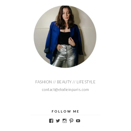
FASHION // BEAUTY // LIFESTYLE
contact@elodieinparis.com
FOLLOW ME
Voir
Voir
Voir
Voir
Voir
le
le
le
le
le
profil
profil
profil
profil
profil