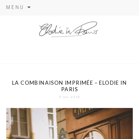
Aller
MENU
au
contenu
elodie in
paris
LA COMBINAISON IMPRIMÉE – ELODIE IN
PARIS
9 mai 2018