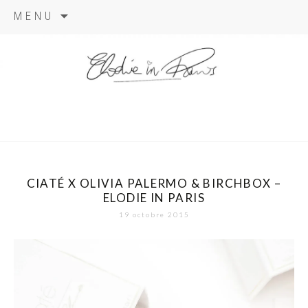
Aller
MENU
au
contenu
elodie in
paris
CIATÉ X OLIVIA PALERMO & BIRCHBOX –
ELODIE IN PARIS
19 octobre 2015