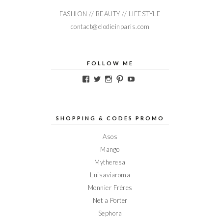
FASHION // BEAUTY // LIFESTYLE
contact@elodieinparis.com
FOLLOW ME
Voir
Voir
Voir
Voir
Voir
le
le
le
le
le
profil
profil
profil
profil
profil
de
de
de
de
de
Elodieinparis
Elodieinparis
Elodieinparis
Elodieinparis
Elodieinparis
sur
sur
sur
sur
sur
SHOPPING & CODES PROMO
Facebook
Twitter
Instagram
Pinterest
YouTube
Asos
Mango
Mytheresa
Luisaviaroma
Monnier Frères
Net a Porter
Sephora