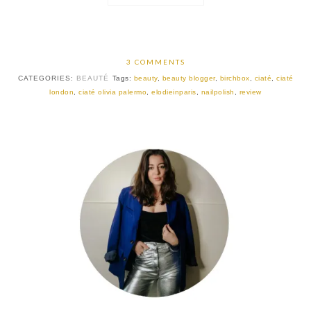
3 COMMENTS
CATEGORIES:
BEAUTÉ
Tags:
beauty
,
beauty blogger
,
birchbox
,
ciaté
,
ciaté
london
,
ciaté olivia palermo
,
elodieinparis
,
nailpolish
,
review