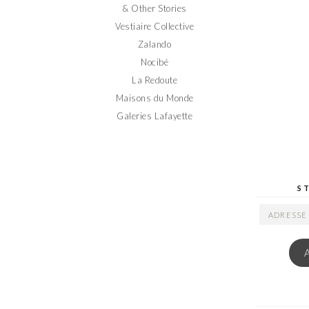
& Other Stories
Vestiaire Collective
Zalando
Nocibé
La Redoute
Maisons du Monde
Galeries Lafayette
S
ADRESSE
EMAIL