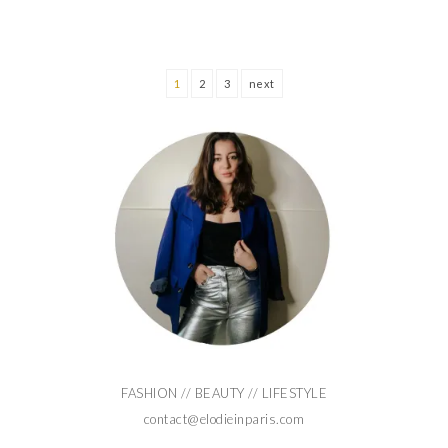
1
2
3
next
FASHION // BEAUTY // LIFESTYLE
contact@elodieinparis.com