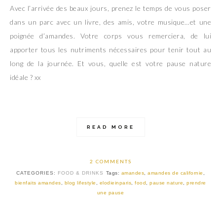
Avec l’arrivée des beaux jours, prenez le temps de vous poser
dans un parc avec un livre, des amis, votre musique…et une
poignée d’amandes. Votre corps vous remerciera, de lui
apporter tous les nutriments nécessaires pour tenir tout au
long de la journée. Et vous, quelle est votre pause nature
idéale ? xx
READ MORE
2 COMMENTS
CATEGORIES:
FOOD & DRINKS
Tags:
amandes
,
amandes de californie
,
bienfaits amandes
,
blog lifestyle
,
elodieinparis
,
food
,
pause nature
,
prendre
une pause