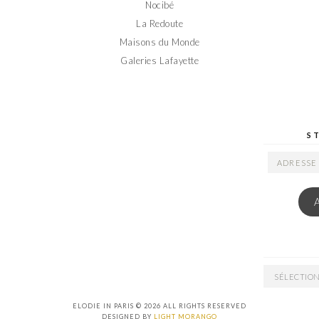
Nocibé
La Redoute
Maisons du Monde
Galeries Lafayette
S
ADRESSE
EMAIL
ARCHIVES
ELODIE IN PARIS © 2026 ALL RIGHTS RESERVED
DESIGNED BY
LIGHT MORANGO