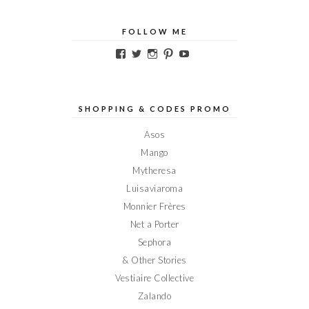
FOLLOW ME
Voir
Voir
Voir
Voir
Voir
le
le
le
le
le
profil
profil
profil
profil
profil
de
de
de
de
de
Elodieinparis
Elodieinparis
Elodieinparis
Elodieinparis
Elodieinparis
sur
sur
sur
sur
sur
SHOPPING & CODES PROMO
Facebook
Twitter
Instagram
Pinterest
YouTube
Asos
Mango
Mytheresa
Luisaviaroma
Monnier Frères
Net a Porter
Sephora
& Other Stories
Vestiaire Collective
Zalando