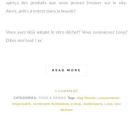
aperçu des produits que vous pouvez trouver sur le site.
Alors, prêts à entrer dans la boucle?
Vous avez déjà adopté le zéro déchet? Vous connaissez Loop?
Dites moi tout ! xx
READ MORE
1 COMMENT
CATEGORIES:
FOOD & DRINKS
Tags:
blog lifestyle
,
consommation
responsable
,
contenants réutilisables
,
e-shop
,
elodieinparis
,
Loop
,
zero
dechets