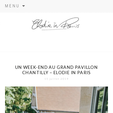
Aller
MENU
au
contenu
elodie in
paris
UN WEEK-END AU GRAND PAVILLON
CHANTILLY – ELODIE IN PARIS
15 juillet 2019