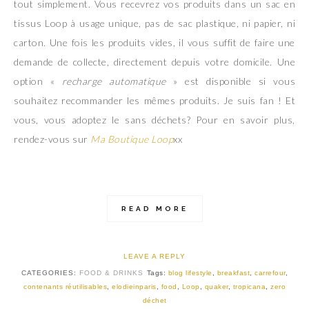
tout simplement. Vous recevrez vos produits dans un sac en
tissus Loop à usage unique, pas de sac plastique, ni papier, ni
carton. Une fois les produits vides, il vous suffit de faire une
demande de collecte, directement depuis votre domicile. Une
option «
recharge automatique
» est disponible si vous
souhaitez recommander les mêmes produits. Je suis fan ! Et
vous, vous adoptez le sans déchets? Pour en savoir plus,
rendez-vous sur
Ma Boutique Loop
xx
READ MORE
LEAVE A REPLY
CATEGORIES:
FOOD & DRINKS
Tags:
blog lifestyle
,
breakfast
,
carrefour
,
contenants réutilisables
,
elodieinparis
,
food
,
Loop
,
quaker
,
tropicana
,
zero
déchet