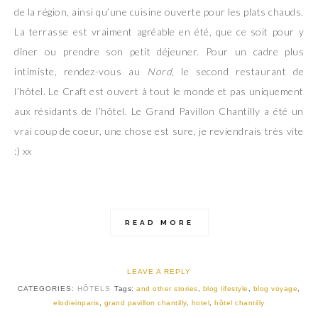
de la région, ainsi qu’une cuisine ouverte pour les plats chauds.
La terrasse est vraiment agréable en été, que ce soit pour y
dîner ou prendre son petit déjeuner. Pour un cadre plus
intimiste, rendez-vous au
Nord
, le second restaurant de
l’hôtel. Le Craft est ouvert à tout le monde et pas uniquement
aux résidants de l’hôtel. Le Grand Pavillon Chantilly a été un
vrai coup de coeur, une chose est sure, je reviendrais très vite
:) xx
READ MORE
LEAVE A REPLY
CATEGORIES:
HÔTELS
Tags:
and other stories
,
blog lifestyle
,
blog voyage
,
elodieinparis
,
grand pavillon chantilly
,
hotel
,
hôtel chantilly