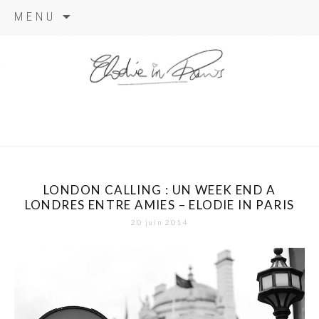
Aller
MENU
au
contenu
elodie in
paris
LONDON CALLING : UN WEEK END A
LONDRES ENTRE AMIES – ELODIE IN PARIS
20 juin 2014