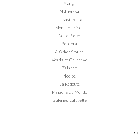
Mango
Mytheresa
Luisaviaroma
Monnier Frères
Net a Porter
Sephora
& Other Stories
Vestiaire Collective
Zalando
Nocibé
La Redoute
Maisons du Monde
Galeries Lafayette
S