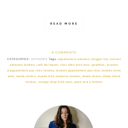
READ MORE
8 COMMENTS
CATEGORIES:
VOYAGES
Tags:
appartement waterloo
,
blogger trip
,
bonnes
adresses londres
,
café del marsh
,
chez elles brick lane
,
gowithoh
,
location
d'appartement pas cher
,
londres
,
londres appartement pas cher
,
londres entre
amis
,
moma london
,
musée d'art moderne londres
,
shake shack
,
shake shack
londres
,
vintage shop brick lane
,
week end a londres