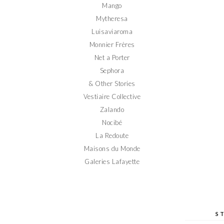
Mango
Mytheresa
Luisaviaroma
Monnier Frères
Net a Porter
Sephora
& Other Stories
Vestiaire Collective
Zalando
Nocibé
La Redoute
Maisons du Monde
Galeries Lafayette
S