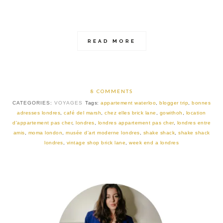
READ MORE
8 COMMENTS
CATEGORIES:
VOYAGES
Tags:
appartement waterloo
,
blogger trip
,
bonnes
adresses londres
,
café del marsh
,
chez elles brick lane
,
gowithoh
,
location
d'appartement pas cher
,
londres
,
londres appartement pas cher
,
londres entre
amis
,
moma london
,
musée d'art moderne londres
,
shake shack
,
shake shack
londres
,
vintage shop brick lane
,
week end a londres