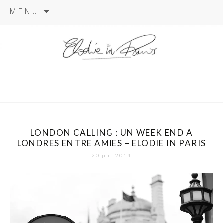
Aller
MENU
au
contenu
elodie in
paris
LONDON CALLING : UN WEEK END A
LONDRES ENTRE AMIES – ELODIE IN PARIS
20 juin 2014