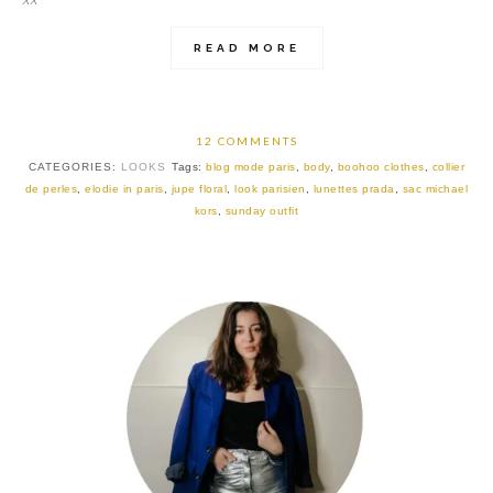
READ MORE
12 COMMENTS
CATEGORIES:
LOOKS
Tags:
blog mode paris
,
body
,
boohoo clothes
,
collier
de perles
,
elodie in paris
,
jupe floral
,
look parisien
,
lunettes prada
,
sac michael
kors
,
sunday outfit