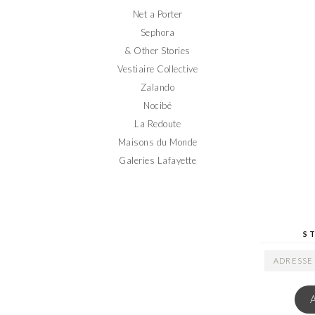
Net a Porter
Sephora
& Other Stories
Vestiaire Collective
Zalando
Nocibé
La Redoute
Maisons du Monde
Galeries Lafayette
S
ADRESSE
EMAIL