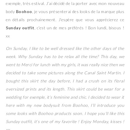
exemple, très estival. J’ai décidé de la porter avec mon nouveau
body
Boohoo
, je vous présenterai des looks de la marque plus
en détails prochainement. J’espère que vous apprécierez ce
Sunday outfit
, c’est un de mes préférés ! Bon lundi, bisous !
xx
On Sunday, I like to be well dressed like the other days of the
week. Why Sunday has to be relax all the time? This day, we
went to Merci for lunch with my girls, it was really nice then we
decided to take some pictures along the Canal Saint Martin. I
bought this skirt the day before, I had a crush on its floral
oversized prints and its length. This skirt could be wear for a
wedding for exemple, it’s feminine and chic. I decided to wear it
here with my new bodysuit from Boohoo, I’ll introduce you
some looks with Boohoo products soon. I hope you’ll like this
Sunday outfit, it’s one of my favorite ! Enjoy Monday, kisses !
xx