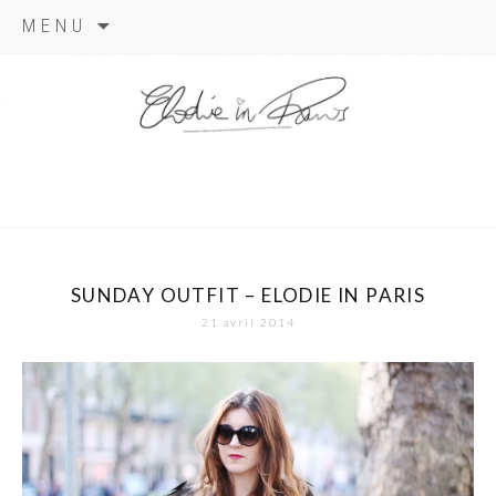
Aller
MENU
au
contenu
elodie in
paris
SUNDAY OUTFIT – ELODIE IN PARIS
21 avril 2014