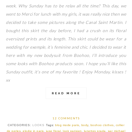
week. Why Sunday has to be relax all the time? This day, we
went to Merci for lunch with my girls, it was really nice then we
decided to take some pictures along the Canal Saint Martin. I
bought this skirt the day before, I had a crush on its floral
oversized prints and its length. This skirt could be wear for a
wedding for exemple, it’s feminine and chic. I decided to wear it
here with my new bodysuit from Boohoo, I’ll introduce you
some looks with Boohoo products soon. I hope you’ll like this
Sunday outfit, it’s one of my favorite ! Enjoy Monday, kisses !
xx
READ MORE
12 COMMENTS
CATEGORIES:
LOOKS
Tags:
blog mode paris
,
body
,
boohoo clothes
,
collier
de perles
,
elodie in paris
,
jupe floral
,
look parisien
,
lunettes prada
,
sac michael