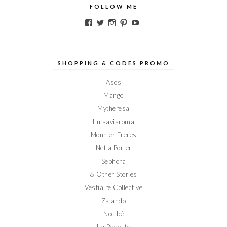
FOLLOW ME
Voir
Voir
Voir
Voir
Voir
le
le
le
le
le
profil
profil
profil
profil
profil
de
de
de
de
de
Elodieinparis
Elodieinparis
Elodieinparis
Elodieinparis
Elodieinparis
sur
sur
sur
sur
sur
SHOPPING & CODES PROMO
Facebook
Twitter
Instagram
Pinterest
YouTube
Asos
Mango
Mytheresa
Luisaviaroma
Monnier Frères
Net a Porter
Sephora
& Other Stories
Vestiaire Collective
Zalando
Nocibé