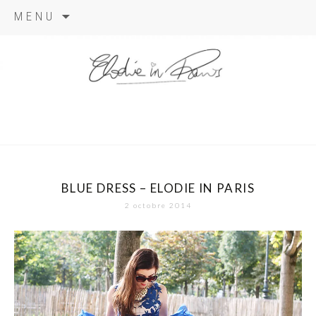
Aller
MENU
au
contenu
elodie in
paris
BLUE DRESS – ELODIE IN PARIS
2 octobre 2014