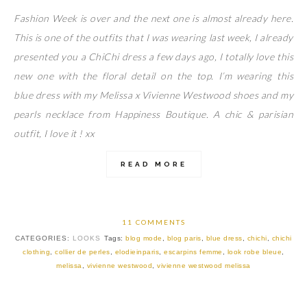
Fashion Week is over and the next one is almost already here.
This is one of the outfits that I was wearing last week, I already
presented you a ChiChi dress a few days ago, I totally love this
new one with the floral detail on the top. I’m wearing this
blue dress with my Melissa x Vivienne Westwood shoes and my
pearls necklace from Happiness Boutique. A chic & parisian
outfit, I love it ! xx
READ MORE
11 COMMENTS
CATEGORIES:
LOOKS
Tags:
blog mode
,
blog paris
,
blue dress
,
chichi
,
chichi
clothing
,
collier de perles
,
elodieinparis
,
escarpins femme
,
look robe bleue
,
melissa
,
vivienne westwood
,
vivienne westwood melissa