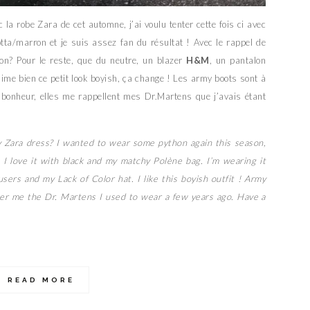
 la robe Zara de cet automne, j’ai voulu tenter cette fois ci avec
tta/marron et je suis assez fan du résultat ! Avec le rappel de
non? Pour le reste, que du neutre, un blazer
H&M
, un pantalon
’aime bien ce petit look boyish, ça change ! Les army boots sont à
bonheur, elles me rappellent mes Dr.Martens que j’avais étant
 Zara dress? I wanted to wear some python again this season,
 I love it with black and my matchy Polène bag. I’m wearing it
sers and my Lack of Color hat. I like this boyish outfit ! Army
er me the Dr. Martens I used to wear a few years ago. Have a
READ MORE