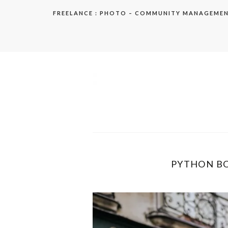
Aller
FREELANCE : PHOTO – COMMUNITY MANAGEME
au
contenu
elodie
PYTHON BOY