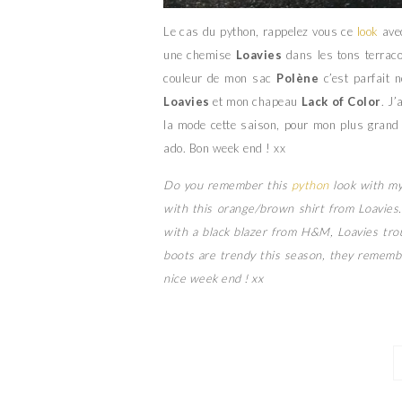
Le cas du python, rappelez vous ce
look
avec
une chemise
Loavies
dans les tons terraco
couleur de mon sac
Polène
c’est parfait 
Loavies
et mon chapeau
Lack of Color
. J
la mode cette saison, pour mon plus grand 
ado. Bon week end ! xx
Do you remember this
python
look with my
with this orange/brown shirt from Loavies.
with a black blazer from H&M, Loavies trou
boots are trendy this season, they rememb
nice week end ! xx