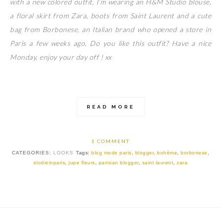
with a new colored outfit, I’m wearing an H&M Studio blouse,
a floral skirt from Zara, boots from Saint Laurent and a cute
bag from Borbonese, an Italian brand who opened a store in
Paris a few weeks ago. Do you like this outfit? Have a nice
Monday, enjoy your day off ! xx
READ MORE
1 COMMENT
CATEGORIES:
LOOKS
Tags:
blog mode paris
,
blogger
,
bohème
,
borbonese
,
elodieinparis
,
jupe fleurs
,
parisian blogger
,
saint laurent
,
zara