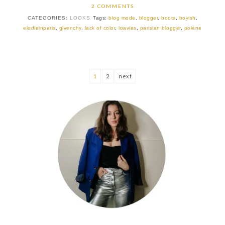
2 COMMENTS
CATEGORIES:
LOOKS
Tags:
blog mode
,
blogger
,
boots
,
boyish
,
elodieinparis
,
givenchy
,
lack of color
,
loavies
,
parisian blogger
,
polène
1
2
next