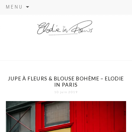
Aller
MENU
au
contenu
elodie in
paris
JUPE À FLEURS & BLOUSE BOHÈME – ELODIE
IN PARIS
10 juin 2019