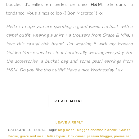
boucles d’oreilles en perles de chez
H&M
, pile dans la
tendance. Vous aimez ce look? Bon Mercredi ! xx
Hello ! I hope you are spending a good week. I’m back with a
camel outfit, wearing a shirt + a trousers from Grace & Mila. I
love this casual chic brand, I’m wearing it with my leopard
Golden Goose sneakers that I’m literally wearing everyday. For
the accessories, a bucket bag and some pearl earrings from
H&M. Do you like this outfit? Have a nice Wednesday ! xx
READ MORE
LEAVE A REPLY
CATEGORIES:
LOOKS
Tags:
blog mode
,
blogger
,
chemise blanche
,
Golden
Goose
,
grace and mila
,
Helles bijoux
,
look camel
,
parisian blogger
,
poëme sac