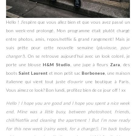
Hello ! J’espère que vous allez bien et que vous avez passé un
bon week-end prolongé. Mon programme était plutôt chargé
entre photos, amis, repos/netflix & grand rangement! Mais je
suis prête pour cette nouvelle semaine (
pluvieuse, pour
changer!
). On se retrouve aujourd’hui avec un look coloré, je
porte une blouse
H&M Studio
, une jupe à fleurs
Zara
, des
boots
Saint Laurent
et mon petit sac
Borbonese
, une maison
italienne qui vient tout juste d’ouvrir une boutique à Paris.
Vous aimez ce look? Bon lundi, profitez bien de ce jour off ! xx
Hello ! I hope you are good and I hope you spent a nice week
end. Mine was a little busy, between photoshoot, friends,
chill/Netflix and cleaning the apartment ! But I’m now ready
for this new week (rainy week, for a change!). I’m back today