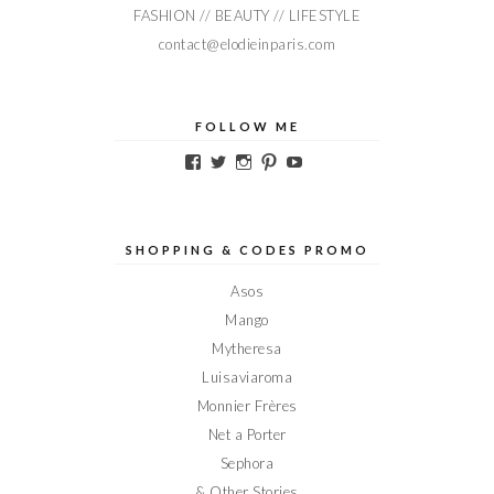
FASHION // BEAUTY // LIFESTYLE
contact@elodieinparis.com
FOLLOW ME
Voir
Voir
Voir
Voir
Voir
le
le
le
le
le
profil
profil
profil
profil
profil
de
de
de
de
de
Elodieinparis
Elodieinparis
Elodieinparis
Elodieinparis
Elodieinparis
sur
sur
sur
sur
sur
SHOPPING & CODES PROMO
Facebook
Twitter
Instagram
Pinterest
YouTube
Asos
Mango
Mytheresa
Luisaviaroma
Monnier Frères
Net a Porter
Sephora
& Other Stories