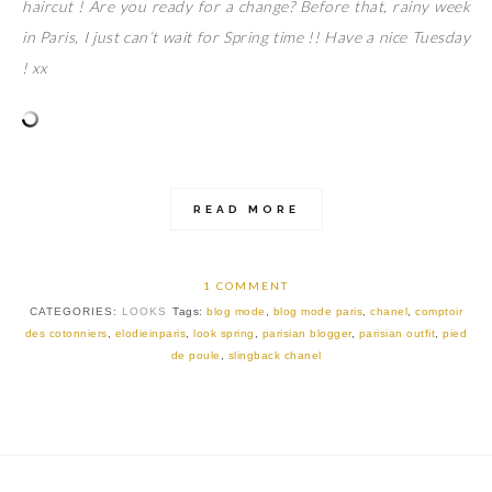
haircut ! Are you ready for a change? Before that, rainy week
in Paris, I just can’t wait for Spring time !! Have a nice Tuesday
! xx
READ MORE
1 COMMENT
CATEGORIES:
LOOKS
Tags:
blog mode
,
blog mode paris
,
chanel
,
comptoir
des cotonniers
,
elodieinparis
,
look spring
,
parisian blogger
,
parisian outfit
,
pied
de poule
,
slingback chanel