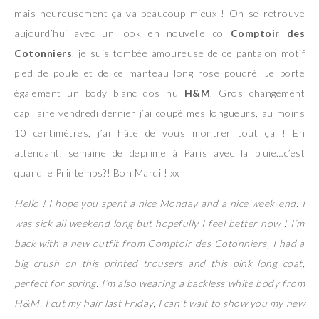
mais heureusement ça va beaucoup mieux ! On se retrouve
aujourd’hui avec un look en nouvelle co
Comptoir des
Cotonniers
, je suis tombée amoureuse de ce pantalon motif
pied de poule et de ce manteau long rose poudré. Je porte
également un body blanc dos nu
H&M
. Gros changement
capillaire vendredi dernier j’ai coupé mes longueurs, au moins
10 centimètres, j’ai hâte de vous montrer tout ça ! En
attendant, semaine de déprime à Paris avec la pluie…c’est
quand le Printemps?! Bon Mardi ! xx
Hello ! I hope you spent a nice Monday and a nice week-end. I
was sick all weekend long but hopefully I feel better now ! I’m
back with a new outfit from Comptoir des Cotonniers, I had a
big crush on this printed trousers and this pink long coat,
perfect for spring. I’m also wearing a backless white body from
H&M. I cut my hair last Friday, I can’t wait to show you my new