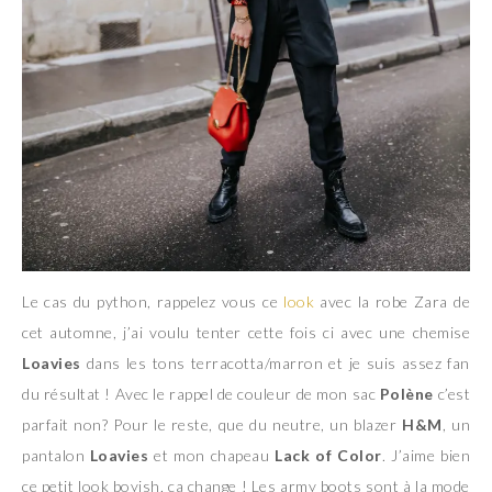
Le cas du python, rappelez vous ce
look
avec la robe Zara de
cet automne, j’ai voulu tenter cette fois ci avec une chemise
Loavies
dans les tons terracotta/marron et je suis assez fan
du résultat ! Avec le rappel de couleur de mon sac
Polène
c’est
parfait non? Pour le reste, que du neutre, un blazer
H&M
, un
pantalon
Loavies
et mon chapeau
Lack of Color
. J’aime bien
ce petit look boyish, ça change ! Les army boots sont à la mode