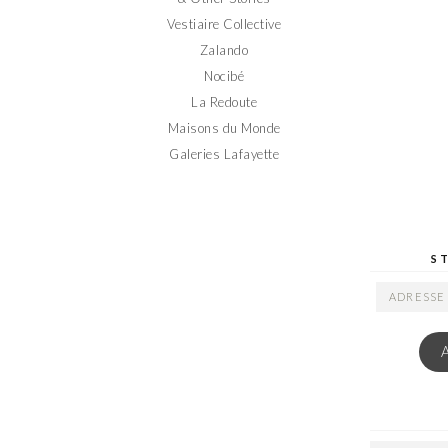
Vestiaire Collective
Zalando
Nocibé
La Redoute
Maisons du Monde
Galeries Lafayette
S
ADRESSE
EMAIL