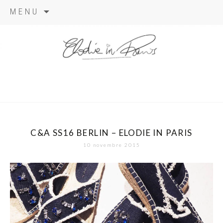
Aller
MENU
au
contenu
elodie in
paris
C&A SS16 BERLIN – ELODIE IN PARIS
10 novembre 2015