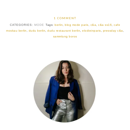
1 COMMENT
CATEGORIES:
MODE
Tags:
berlin
,
blog mode paris
,
c&a
,
c&a ss16
,
cafe
moskau berlin
,
dudu berlin
,
dudu restaurant berlin
,
elodieinparis
,
pressday c&a
,
sammlung boros