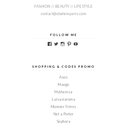
FASHION // BEAUTY // LIFESTYLE
contact@elodieinparis.com
FOLLOW ME
Voir
Voir
Voir
Voir
Voir
le
le
le
le
le
profil
profil
profil
profil
profil
de
de
de
de
de
Elodieinparis
Elodieinparis
Elodieinparis
Elodieinparis
Elodieinparis
sur
sur
sur
sur
sur
SHOPPING & CODES PROMO
Facebook
Twitter
Instagram
Pinterest
YouTube
Asos
Mango
Mytheresa
Luisaviaroma
Monnier Frères
Net a Porter
Sephora