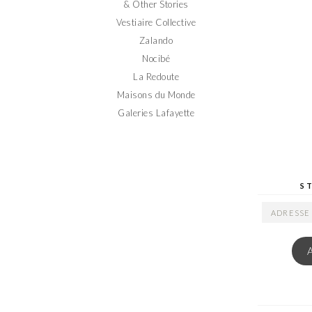
& Other Stories
Vestiaire Collective
Zalando
Nocibé
La Redoute
Maisons du Monde
Galeries Lafayette
S
ADRESSE
EMAIL