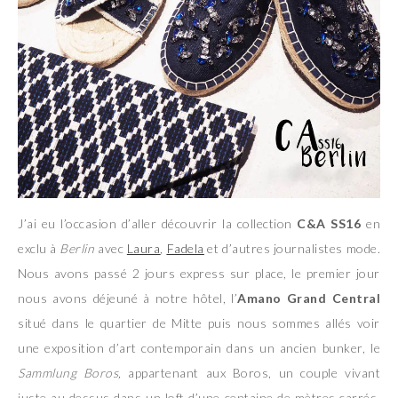
J’ai eu l’occasion d’aller découvrir la collection
C&A SS16
en
exclu à
Berlin
avec
Laura
,
Fadela
et d’autres journalistes mode.
Nous avons passé 2 jours express sur place, le premier jour
nous avons déjeuné à notre hôtel, l’
Amano Grand Central
situé dans le quartier de Mitte puis nous sommes allés voir
une exposition d’art contemporain dans un ancien bunker, le
Sammlung Boros,
appartenant aux Boros, un couple vivant
juste au dessus dans un loft d’une centaine de mètres carrés.