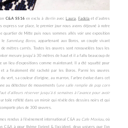
tion
C&A SS16
en exclu à
Berlin
avec
Laura
,
Fadela
et d’autres
s express sur place, le premier jour nous avons déjeuné à notre
e quartier de Mitte puis nous sommes allés voir une exposition
, le
Sammlung Boros,
appartenant aux Boros, un couple vivant
e de mètres carrés. Toutes les œuvres sont renouvelées tous les
unker mesure jusqu’à 30 mètres de haut et il a fallu beaucoup de
re un lieu d’expositions comme maintenant. Il a été squatté pour
l et a finalement été racheté par les Boros. Parmi les œuvres
du vert, sa couleur d’origine, au marron, l’arbre évolue dans cet
nne au détecteur de mouvements (
une salle remplie de pop corn
faut d’ailleurs réserver jusqu’à 6 semaines à l’avance pour avoir
sur toile reflété dans un miroir qui révèle des dessins noirs et qui
n comporte plus de 300 œuvres.
mes rendus à l’évènement international C&A au
Cafe Moskau
, où
ion C&A à pour thème l’orient & l’occident, deux univers que l’on