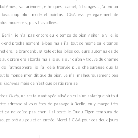
s bohèmes, sahariennes, ethniques, camel, à franges… j’ai eu un
 beaucoup plus mode et pointus. C&A essaye également de
 plus modernes, plus travaillées.
Berlin, je n’ai pas encore eu le temps de bien visiter la ville, je
k-end prochainement là-bas mais j’ai tout de même eu le temps
cimetière, le brandenburg gate et les jolies couleurs automnales de
roide aux premiers abords mais je suis sur qu’on y trouve du charme
de l’atmosphère, je l’ai déjà trouvée plus chaleureuse que la
 tout le monde m’en dit que du bien. Je n’ai malheureusement pas
es
Tacheles
mais ce n’est que partie remise.
 chez
Dudu
, un restaurant spécialisé en cuisine asiatique où tout
cette adresse si vous êtes de passage à Berlin, on y mange très
s et ça ne coûte pas cher. J’ai testé le Dudu Tiger, tempura de
oupe phô au poulet en entrée. Merci à C&A pour ces deux jours