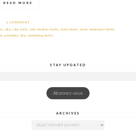
READ MORE
1 COMMENT
is
,
c&a
,
c&a ss16
,
cafe moskau berlin
,
dudu berlin
,
dudu restaurant berlin
,
is
,
pressday c&a
,
sammlung boros
STAY UPDATED
Abonnez-vous
ARCHIVES
ARCHIVES