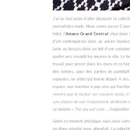
J’ai eu l’occasion d’aller découvrir la collec
journalistes mode. Nous avons passé 2 jour
hôtel, l’
Amano Grand Central
situé dans l
d’art contemporain dans un ancien bunker
juste au dessus dans un loft d’une centain
quatre ans, excepté les œuvres in situ. Le b
travail pour percer dans les murs et en fai
des soirées, pour des parties de paintbal
exposées, un arbre qui tourne depuis 4 ans, 
espace, une machine à pop corn qui fonctio
montre que le bunker est souvent visité, il 
une chance de voir l’exposition
), un dessin 
se nomme «
The sky will sink
« … l’expositio
Après ce moment artistique, nous nous som
un dîner oriental nous attendait. La collect