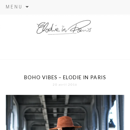
Aller
MENU
au
contenu
elodie in
paris
BOHO VIBES – ELODIE IN PARIS
20 avril 2016