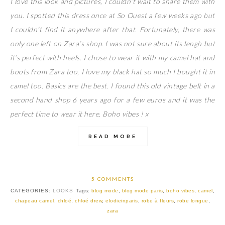
I love this look and pictures, I couldn’t wait to share them with
you. I spotted this dress once at So Ouest a few weeks ago but
I couldn’t find it anywhere after that. Fortunately, there was
only one left on Zara’s shop. I was not sure about its lengh but
it’s perfect with heels. I chose to wear it with my camel hat and
boots from Zara too, I love my black hat so much I bought it in
camel too. Basics are the best. I found this old vintage belt in a
second hand shop 6 years ago for a few euros and it was the
perfect time to wear it here. Boho vibes ! x
READ MORE
5 COMMENTS
CATEGORIES:
LOOKS
Tags:
blog mode
,
blog mode paris
,
boho vibes
,
camel
,
chapeau camel
,
chloé
,
chloé drew
,
elodieinparis
,
robe à fleurs
,
robe longue
,
zara