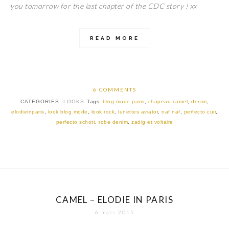
you tomorrow for the last chapter of the CDC story ! xx
READ MORE
6 COMMENTS
CATEGORIES:
LOOKS
Tags:
blog mode paris
,
chapeau camel
,
denim
,
elodieinparis
,
look blog mode
,
look rock
,
lunettes aviator
,
naf naf
,
perfecto cuir
,
perfecto schott
,
robe denim
,
zadig et voltaire
CAMEL – ELODIE IN PARIS
6 mars 2015