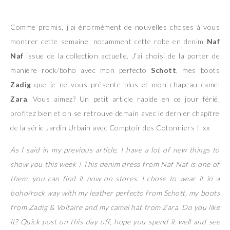
Comme promis, j’ai énormément de nouvelles choses à vous
montrer cette semaine, notamment cette robe en denim
Naf
Naf
issue de la collection actuelle. J’ai choisi de la porter de
manière rock/boho avec mon perfecto
Schott
, mes boots
Zadig
que je ne vous présente plus et mon chapeau camel
Zara
. Vous aimez? Un petit article rapide en ce jour férié,
profitez bien et on se retrouve demain avec le dernier chapitre
de la série Jardin Urbain avec Comptoir des Cotonniers ! xx
As I said in my previous article, I have a lot of new things to
show you this week ! This denim dress from Naf Naf is one of
them, you can find it now on stores. I chose to wear it in a
boho/rock way with my leather perfecto from Schott, my boots
from Zadig & Voltaire and my camel hat from Zara. Do you like
it? Quick post on this day off, hope you spend it well and see