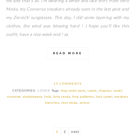
me and that’s all. I’m wearing a white and lace shirt from Vero
Moda, my Converse sneakers already seen in the last post and
my ZeroUV sunglasses. This day, I did some layering with my
clothes, the wind was blowing hard ! I hope you’ll like this
outfit, have a nice week end ! xx
READ MORE
15 COMMENTS
CATEGORIES:
LOOKS
Tags:
blog mode paris
,
camel
,
chapeau camel
,
converse
,
elodieinparis
,
furla
,
furla candy
,
furla paillettes
,
look camel
,
sneakers
blanches
,
vero moda
,
zerouv
1
2
next