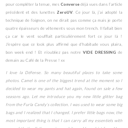
pour compléter la tenue, mes
Converse
déjà vues dans l’article
précédent et des lunettes
ZeroUV
. Ce jour là, j’ai adopté la
technique de l’oignon, on ne dirait pas comme ça mais je porte
quatre épaisseurs de vêtements sous mon trench. Il fallait bien
ça car le vent soufflait particulièrement fort ce jour là !
J’espère que ce look plus affirmé que d’habitude vous plaira,
bon week end ! Et n’oubliez pas notre
VIDE DRESSING
de
demain au Café de la Presse ! xx
I love la Défense. So many beautiful places to take some
photos. Camel is one of the biggest trend at the moment so I
decided to wear my pants and hat again, found on sale a few
seasons ago. Let me introduce you my new little glitter bag
from the Furla Candy’s collection. I was used to wear some big
bags and I realized that I changed. I prefer little bags now, the
most important thing is that I can carry all my essentiels with