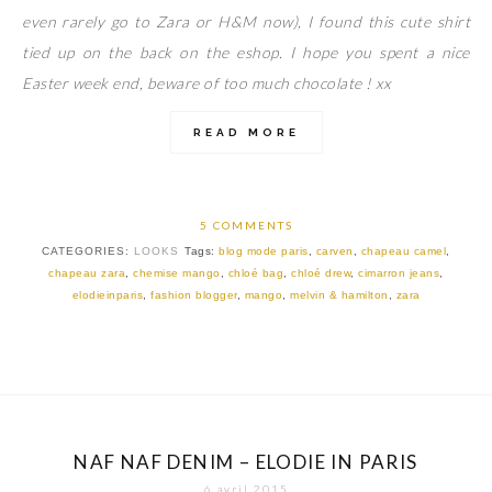
even rarely go to Zara or H&M now), I found this cute shirt
tied up on the back on the eshop. I hope you spent a nice
Easter week end, beware of too much chocolate ! xx
READ MORE
5 COMMENTS
CATEGORIES:
LOOKS
Tags:
blog mode paris
,
carven
,
chapeau camel
,
chapeau zara
,
chemise mango
,
chloé bag
,
chloé drew
,
cimarron jeans
,
elodieinparis
,
fashion blogger
,
mango
,
melvin & hamilton
,
zara
NAF NAF DENIM – ELODIE IN PARIS
6 avril 2015