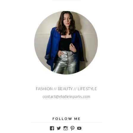
FASHION // BEAUTY // LIFESTYLE
contact@elodieinparis.com
FOLLOW ME
Voir
Voir
Voir
Voir
Voir
le
le
le
le
le