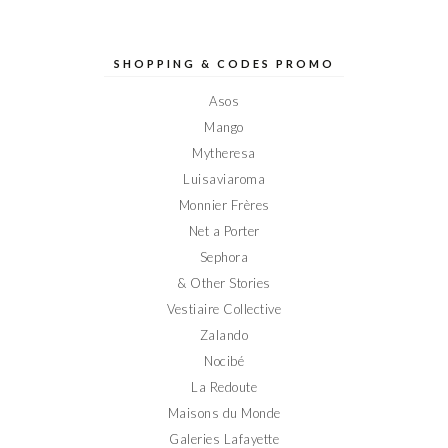
profil
profil
profil
profil
profil
de
de
de
de
de
Elodieinparis
Elodieinparis
Elodieinparis
Elodieinparis
Elodieinparis
sur
sur
sur
sur
sur
SHOPPING & CODES PROMO
Facebook
Twitter
Instagram
Pinterest
YouTube
Asos
Mango
Mytheresa
Luisaviaroma
Monnier Frères
Net a Porter
Sephora
& Other Stories
Vestiaire Collective
Zalando
Nocibé
La Redoute
Maisons du Monde
Galeries Lafayette