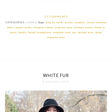
17 COMMENTS
CATEGORIES:
LOOKS
Tags:
blog de mode
,
bottes cavaliere
,
bottes massimo
dutti
,
casque audio
,
chapeau camel
,
chapeau zara
,
echarpe tartan
,
elodie in
paris
,
frends
,
frends headphone
,
massimo dutti
,
sac michael kors
,
veste
massimo dutti
WHITE FUR
9 décembre 2013