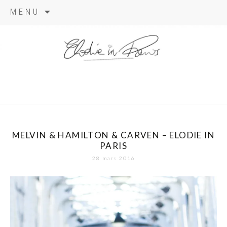
Aller
MENU
au
contenu
elodie in
paris
MELVIN & HAMILTON & CARVEN – ELODIE IN
PARIS
28 mars 2016