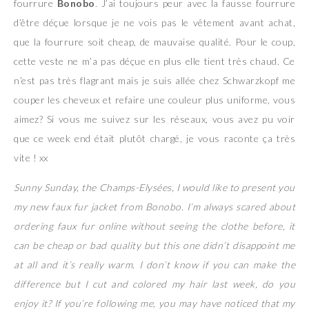
fourrure
Bonobo
. J’ai toujours peur avec la fausse fourrure
d’être déçue lorsque je ne vois pas le vêtement avant achat,
que la fourrure soit cheap, de mauvaise qualité. Pour le coup,
cette veste ne m’a pas déçue en plus elle tient très chaud. Ce
n’est pas très flagrant mais je suis allée chez Schwarzkopf me
couper les cheveux et refaire une couleur plus uniforme, vous
aimez? Si vous me suivez sur les réseaux, vous avez pu voir
que ce week end était plutôt chargé, je vous raconte ça très
vite ! xx
Sunny Sunday, the Champs-Elysées, I would like to present you
my new faux fur jacket from Bonobo. I’m always scared about
ordering faux fur online without seeing the clothe before, it
can be cheap or bad quality but this one didn’t disappoint me
at all and it’s really warm. I don’t know if you can make the
difference but I cut and colored my hair last week, do you
enjoy it? If you’re following me, you may have noticed that my