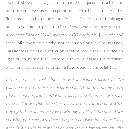
avec tristesse…mais j’ai enfin trouvé la paire parfaite, une
pointure en dessous de ma pointure habituelle. La qualité et les
finitions de la chaussure sont folles ! En ce moment,
Mango
ne cesse de me surprendre (
j’en viens même à ne presque plus
aller chez Zara et H&M, mes deux QG habituels
) j’y ai déniché
cette jolie chemise blanche nouée au dos sur le site internet,
j’ai l’impression que la sélection n’est pas tout à fait la même en
ligne et en boutiques…J’espère que vous passez un excellent
week-end de Pâques, attention à l’overdose de chocolat ! xx
I told you last week that I found a stripped jacket at the
Carven sales…here it is ! I hesitated a little before taking it but
I love cropped jacket and with a black & white one, I was sure
to wear it more than one time. I shot this outfit one hour after
buying it, it matched very well with my outfit of the day…After
showing you severals times the perfect black hat from Zara,
here is his twin in camel color and let me introduce you the