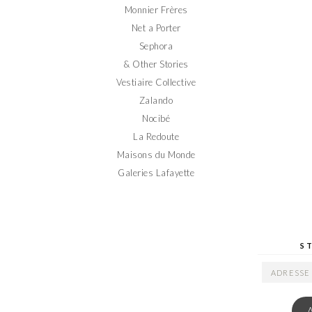
Monnier Frères
Net a Porter
Sephora
& Other Stories
Vestiaire Collective
Zalando
Nocibé
La Redoute
Maisons du Monde
Galeries Lafayette
S
ADRESSE
EMAIL