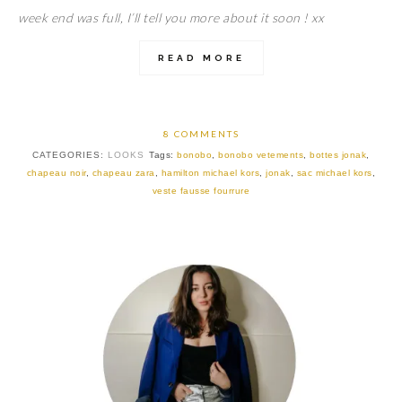
week end was full, I’ll tell you more about it soon ! xx
READ MORE
8 COMMENTS
CATEGORIES:
LOOKS
Tags:
bonobo
,
bonobo vetements
,
bottes jonak
,
chapeau noir
,
chapeau zara
,
hamilton michael kors
,
jonak
,
sac michael kors
,
veste fausse fourrure