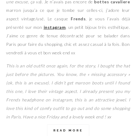
une excuse, ça va
). Je n’avais pas encore de
bottes cavaliere
marron jusqu’a ce que je tombe sur celles-ci, j’adore leur
aspect vintage/usé. Le casque
Frends
, je vous l’avais déjà
présenté sur mon
instagram
, un petit bijoux très esthétique.
J’aime ce genre de tenue décontracté pour se balader dans
Paris pour faire du shopping, chic et assez casual à la fois. Bon
vendredi à vous et bon week end xx
This is an old outfit once again, for the story, I bought the hat
just before the pictures. You know, the « missing accessory »
(ok, this is an excuse). I didn’t get maroon boots until I found
this one, I love their vintage aspect. I already present you my
Frends headphone on instagram, this is an attractive jewel. I
love this kind of comfy outfit to go out and do some shopping
in Paris. Have a nice Friday and a lovely week end ! xx
READ MORE