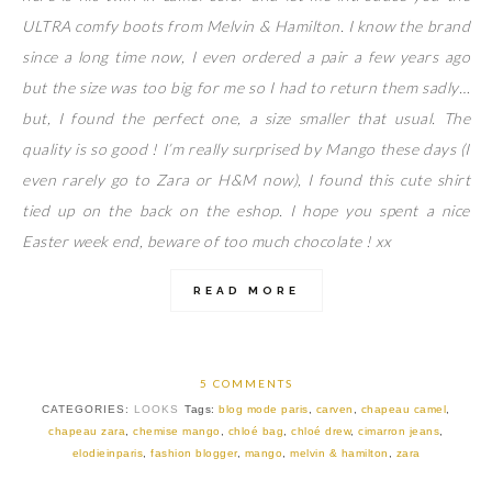
ULTRA comfy boots from Melvin & Hamilton. I know the brand
since a long time now, I even ordered a pair a few years ago
but the size was too big for me so I had to return them sadly…
but, I found the perfect one, a size smaller that usual. The
quality is so good ! I’m really surprised by Mango these days (I
even rarely go to Zara or H&M now), I found this cute shirt
tied up on the back on the eshop. I hope you spent a nice
Easter week end, beware of too much chocolate ! xx
READ MORE
5 COMMENTS
CATEGORIES:
LOOKS
Tags:
blog mode paris
,
carven
,
chapeau camel
,
chapeau zara
,
chemise mango
,
chloé bag
,
chloé drew
,
cimarron jeans
,
elodieinparis
,
fashion blogger
,
mango
,
melvin & hamilton
,
zara