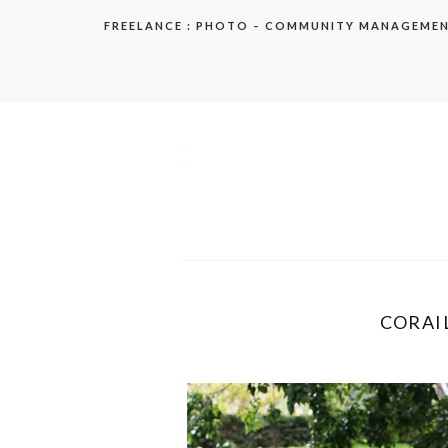
Aller
FREELANCE : PHOTO – COMMUNITY MANAGEME
au
contenu
elodie
CORAIL