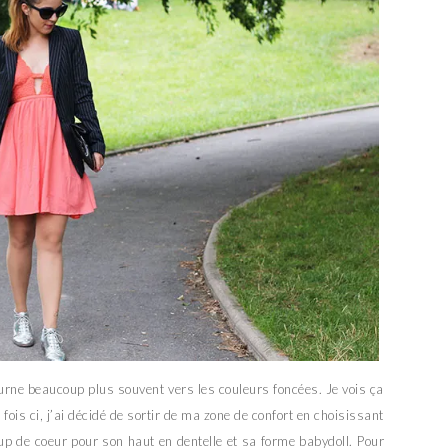
ourne beaucoup plus souvent vers les couleurs foncées. Je vois ça
ois ci, j’ai décidé de sortir de ma zone de confort en choisissant
oup de coeur pour son haut en dentelle et sa forme babydoll. Pour