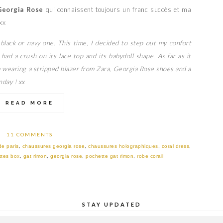
Georgia Rose
qui connaissent toujours un franc succès et ma
xx
 black or navy one. This time, I decided to step out my confort
had a crush on its lace top and its babydoll shape. As far as it
m wearing a stripped blazer from Zara, Georgia Rose shoes and a
nday ! xx
READ MORE
11 COMMENTS
e paris
,
chaussures georgia rose
,
chaussures holographiques
,
coral dress
,
tes box
,
gat rimon
,
georgia rose
,
pochette gat rimon
,
robe corail
STAY UPDATED