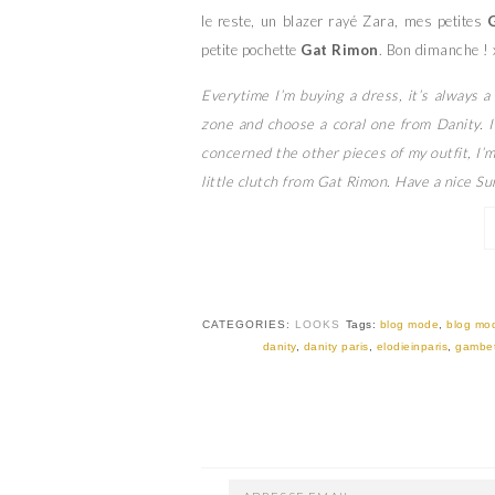
le reste, un blazer rayé Zara, mes petites
petite pochette
Gat Rimon
. Bon dimanche ! 
Everytime I’m buying a dress, it’s always a
zone and choose a coral one from Danity. I 
concerned the other pieces of my outfit, I’
little clutch from Gat Rimon. Have a nice Su
CATEGORIES:
LOOKS
Tags:
blog mode
,
blog mod
danity
,
danity paris
,
elodieinparis
,
gambet
ADRESSE