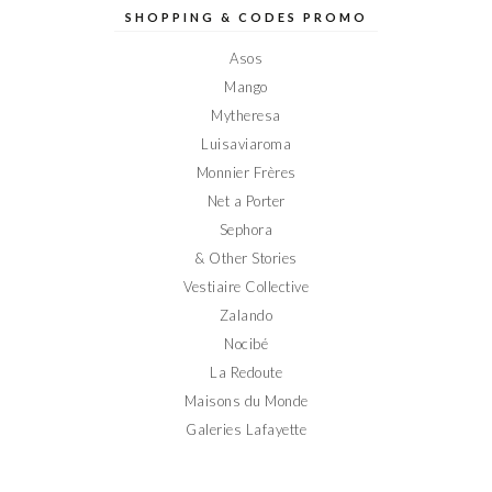
sur
sur
sur
sur
sur
SHOPPING & CODES PROMO
Facebook
Twitter
Instagram
Pinterest
YouTube
Asos
Mango
Mytheresa
Luisaviaroma
Monnier Frères
Net a Porter
Sephora
& Other Stories
Vestiaire Collective
Zalando
Nocibé
La Redoute
Maisons du Monde
Galeries Lafayette