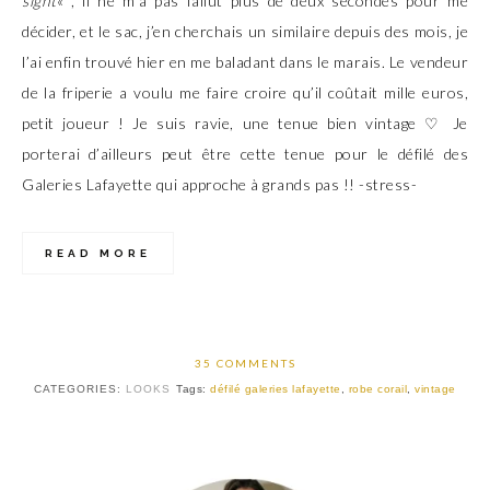
sight
« , il ne m’a pas fallut plus de deux secondes pour me
décider, et le sac, j’en cherchais un similaire depuis des mois, je
l’ai enfin trouvé hier en me baladant dans le marais. Le vendeur
de la friperie a voulu me faire croire qu’il coûtait mille euros,
petit joueur ! Je suis ravie, une tenue bien vintage ♡ Je
porterai d’ailleurs peut être cette tenue pour le défilé des
Galeries Lafayette qui approche à grands pas !! -stress-
READ MORE
35 COMMENTS
CATEGORIES:
LOOKS
Tags:
défilé galeries lafayette
,
robe corail
,
vintage