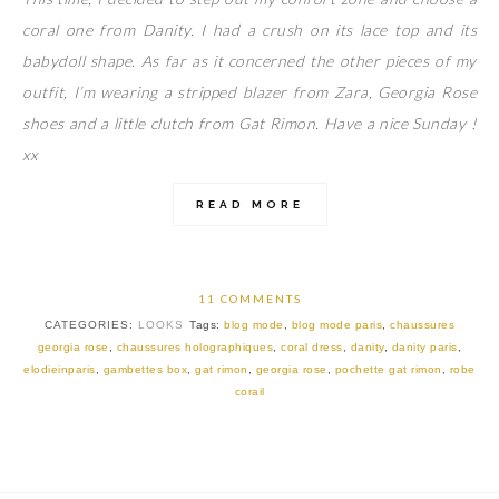
coral one from Danity. I had a crush on its lace top and its
babydoll shape. As far as it concerned the other pieces of my
outfit, I’m wearing a stripped blazer from Zara, Georgia Rose
shoes and a little clutch from Gat Rimon. Have a nice Sunday !
xx
READ MORE
11 COMMENTS
CATEGORIES:
LOOKS
Tags:
blog mode
,
blog mode paris
,
chaussures
georgia rose
,
chaussures holographiques
,
coral dress
,
danity
,
danity paris
,
elodieinparis
,
gambettes box
,
gat rimon
,
georgia rose
,
pochette gat rimon
,
robe
corail