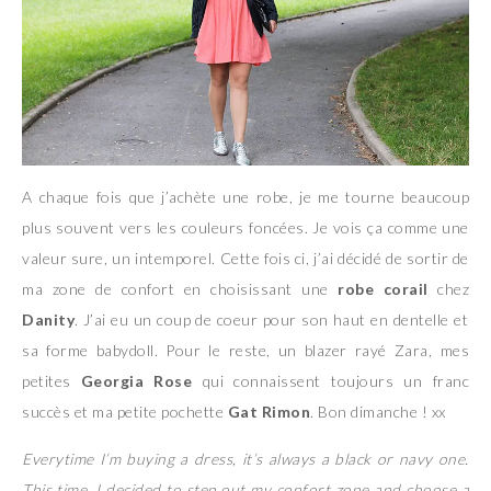
A chaque fois que j’achète une robe, je me tourne beaucoup
plus souvent vers les couleurs foncées. Je vois ça comme une
valeur sure, un intemporel. Cette fois ci, j’ai décidé de sortir de
ma zone de confort en choisissant une
robe corail
chez
Danity
. J’ai eu un coup de coeur pour son haut en dentelle et
sa forme babydoll. Pour le reste, un blazer rayé Zara, mes
petites
Georgia Rose
qui connaissent toujours un franc
succès et ma petite pochette
Gat Rimon
. Bon dimanche ! xx
Everytime I’m buying a dress, it’s always a black or navy one.
This time, I decided to step out my confort zone and choose a