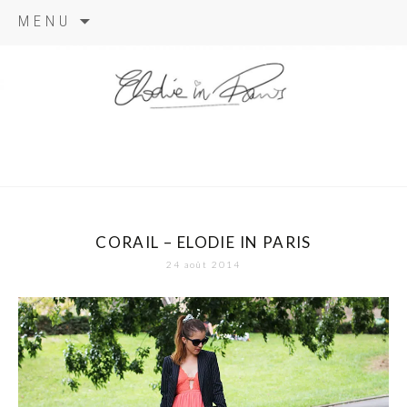
Aller
MENU
au
contenu
elodie in
paris
CORAIL – ELODIE IN PARIS
24 août 2014