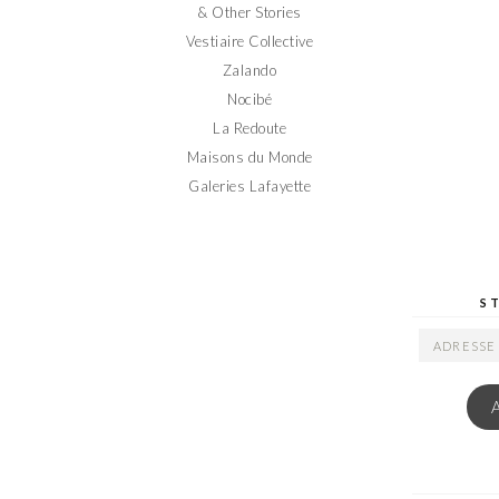
& Other Stories
Vestiaire Collective
Zalando
Nocibé
La Redoute
Maisons du Monde
Galeries Lafayette
S
ADRESSE
EMAIL