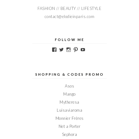
FASHION // BEAUTY // LIFESTYLE
contact@elodieinparis.com
FOLLOW ME
Voir
Voir
Voir
Voir
Voir
le
le
le
le
le
profil
profil
profil
profil
profil
de
de
de
de
de
Elodieinparis
Elodieinparis
Elodieinparis
Elodieinparis
Elodieinparis
sur
sur
sur
sur
sur
SHOPPING & CODES PROMO
Facebook
Twitter
Instagram
Pinterest
YouTube
Asos
Mango
Mytheresa
Luisaviaroma
Monnier Frères
Net a Porter
Sephora