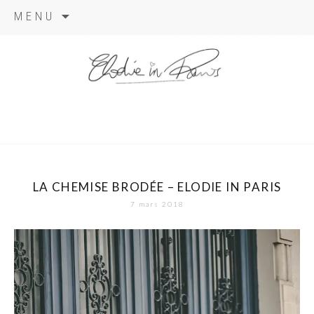
Aller
MENU
au
contenu
elodie in
paris
LA CHEMISE BRODÉE – ELODIE IN PARIS
7 mars 2018