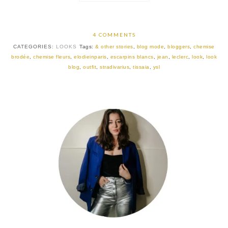
4 COMMENTS
CATEGORIES:
LOOKS
Tags:
& other stories
,
blog mode
,
bloggers
,
chemise
brodée
,
chemise fleurs
,
elodieinparis
,
escarpins blancs
,
jean
,
leclerc
,
look
,
look
blog
,
outfit
,
stradivarius
,
tissaia
,
ysl