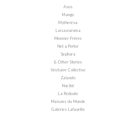
Facebook
Twitter
Instagram
Pinterest
YouTube
Asos
Mango
Mytheresa
Luisaviaroma
Monnier Frères
Net a Porter
Sephora
& Other Stories
Vestiaire Collective
Zalando
Nocibé
La Redoute
Maisons du Monde
Galeries Lafayette