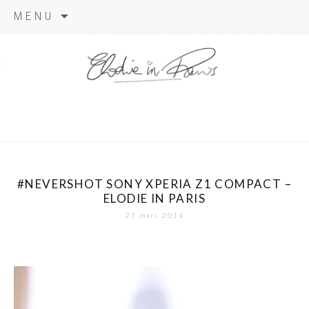
Aller
MENU
au
contenu
elodie in
paris
#NEVERSHOT SONY XPERIA Z1 COMPACT –
ELODIE IN PARIS
27 mars 2014