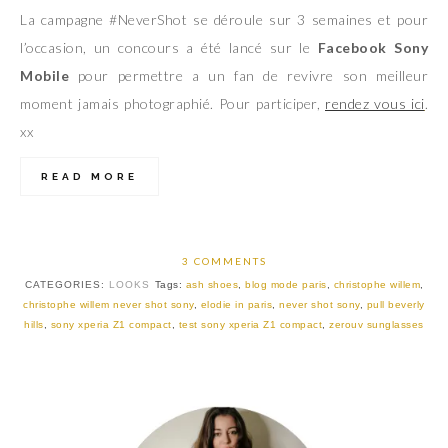
La campagne #NeverShot se déroule sur 3 semaines et pour
l’occasion, un concours a été lancé sur le
Facebook Sony
Mobile
pour permettre a un fan de revivre son meilleur
moment jamais photographié. Pour participer,
rendez vous ici
.
xx
READ MORE
3 COMMENTS
CATEGORIES:
LOOKS
Tags:
ash shoes
,
blog mode paris
,
christophe willem
,
christophe willem never shot sony
,
elodie in paris
,
never shot sony
,
pull beverly
hills
,
sony xperia Z1 compact
,
test sony xperia Z1 compact
,
zerouv sunglasses