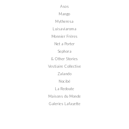
Facebook
Twitter
Instagram
Pinterest
YouTube
Asos
Mango
Mytheresa
Luisaviaroma
Monnier Frères
Net a Porter
Sephora
& Other Stories
Vestiaire Collective
Zalando
Nocibé
La Redoute
Maisons du Monde
Galeries Lafayette