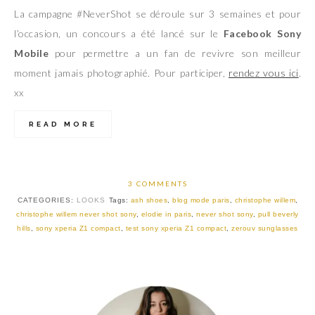
La campagne #NeverShot se déroule sur 3 semaines et pour
l’occasion, un concours a été lancé sur le
Facebook Sony
Mobile
pour permettre a un fan de revivre son meilleur
moment jamais photographié. Pour participer,
rendez vous ici
.
xx
READ MORE
3 COMMENTS
CATEGORIES:
LOOKS
Tags:
ash shoes
,
blog mode paris
,
christophe willem
,
christophe willem never shot sony
,
elodie in paris
,
never shot sony
,
pull beverly
hills
,
sony xperia Z1 compact
,
test sony xperia Z1 compact
,
zerouv sunglasses