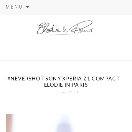
Aller
MENU
au
contenu
elodie in
paris
#NEVERSHOT SONY XPERIA Z1 COMPACT –
ELODIE IN PARIS
27 mars 2014