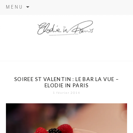
Aller
MENU
au
contenu
elodie in
paris
SOIREE ST VALENTIN : LE BAR LA VUE –
ELODIE IN PARIS
1 février 2014