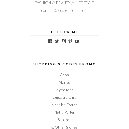
FASHION // BEAUTY // LIFESTYLE
contact@elodieinparis.com
FOLLOW ME
Voir
Voir
Voir
Voir
Voir
le
le
le
le
le
profil
profil
profil
profil
profil
de
de
de
de
de
Elodieinparis
Elodieinparis
Elodieinparis
Elodieinparis
Elodieinparis
sur
sur
sur
sur
sur
SHOPPING & CODES PROMO
Facebook
Twitter
Instagram
Pinterest
YouTube
Asos
Mango
Mytheresa
Luisaviaroma
Monnier Frères
Net a Porter
Sephora
& Other Stories