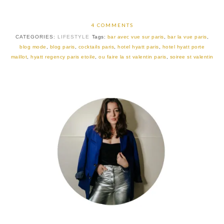
4 COMMENTS
CATEGORIES:
LIFESTYLE
Tags:
bar avec vue sur paris
,
bar la vue paris
,
blog mode
,
blog paris
,
cocktails paris
,
hotel hyatt paris
,
hotel hyatt porte
maillot
,
hyatt regency paris etoile
,
ou faire la st valentin paris
,
soiree st valentin