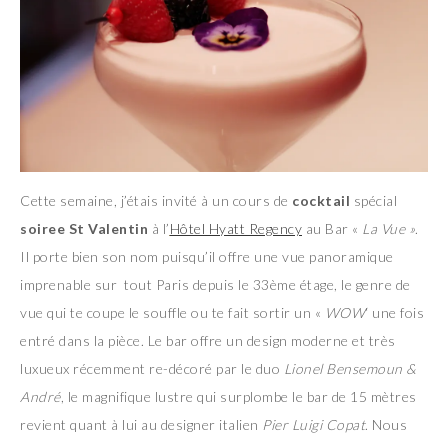
Cette semaine, j’étais invité à un cours de
cocktail
spécial
soiree St Valentin
à l’
Hôtel Hyatt Regency
au Bar «
La Vue »
.
Il porte bien son nom puisqu’il offre une vue panoramique
imprenable sur tout Paris depuis le 33ème étage, le genre de
vue qui te coupe le souffle ou te fait sortir un «
WOW
‘ une fois
entré dans la pièce. Le bar offre un design moderne et très
luxueux récemment re-décoré par le duo
Lionel Bensemoun &
André
, le magnifique lustre qui surplombe le bar de 15 mètres
revient quant à lui au designer italien
Pier Luigi Copat
. Nous