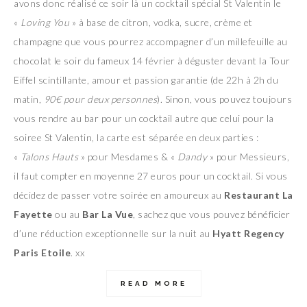
avons donc réalisé ce soir là un cocktail spécial St Valentin le
«
Loving You
» à base de citron, vodka, sucre, crème et
champagne que vous pourrez accompagner d’un millefeuille au
chocolat le soir du fameux 14 février à déguster devant la Tour
Eiffel scintillante, amour et passion garantie (de 22h à 2h du
matin,
90€ pour deux personnes
). Sinon, vous pouvez toujours
vous rendre au bar pour un cocktail autre que celui pour la
soiree St Valentin, la carte est séparée en deux parties :
«
Talons Hauts
» pour Mesdames & «
Dandy
» pour Messieurs,
il faut compter en moyenne 27 euros pour un cocktail. Si vous
décidez de passer votre soirée en amoureux au
Restaurant La
Fayette
ou au
Bar La Vue
, sachez que vous pouvez bénéficier
d’une réduction exceptionnelle sur la nuit au
Hyatt Regency
Paris Etoile
. xx
READ MORE