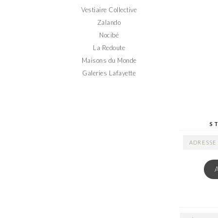
Vestiaire Collective
Zalando
Nocibé
La Redoute
Maisons du Monde
Galeries Lafayette
S
ADRESSE
EMAIL