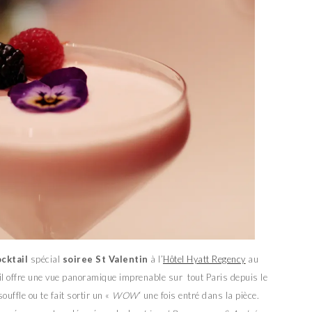
cktail
spécial
soiree St Valentin
à l’
Hôtel Hyatt Regency
au
’il offre une vue panoramique imprenable sur tout Paris depuis le
ouffle ou te fait sortir un «
WOW
‘ une fois entré dans la pièce.