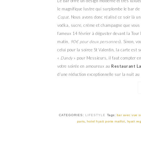
Le bar offre un design moderne et très luxu
le magnifique lustre qui surplombe le bar de 
Copat
. Nous avons donc réalisé ce soir là un 
vodka, sucre, crème et champagne que vous p
fameux 14 février à déguster devant la Tour 
matin,
90€ pour deux personnes
). Sinon, v
celui pour la soiree St Valentin, la carte est
«
Dandy
» pour Messieurs, il faut compter e
votre soirée en amoureux au
Restaurant La
d’une réduction exceptionnelle sur la nuit au
CATEGORIES:
LIFESTYLE
Tags:
bar avec vue su
paris
,
hotel hyatt porte maillot
,
hyatt re