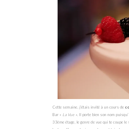
Cette semaine, j’étais invité à un cours de
co
Bar «
La Vue »
. Il porte bien son nom puisqu
33ème étage, le genre de vue qui te coupe le s