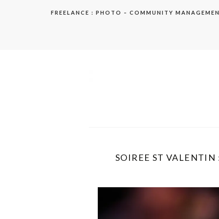
Aller
FREELANCE : PHOTO – COMMUNITY MANAGEME
au
contenu
elodie
SOIREE ST VALENTIN :