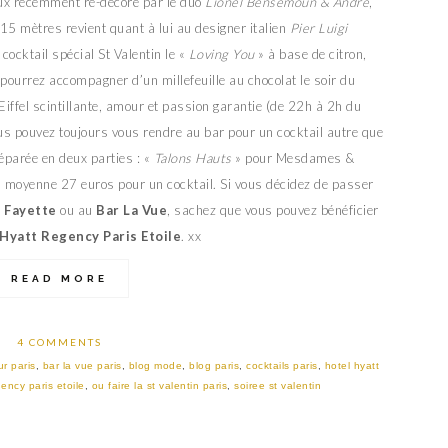
eux récemment re-décoré par le duo
Lionel Bensemoun & André
,
15 mètres revient quant à lui au designer italien
Pier Luigi
cocktail spécial St Valentin le «
Loving You
» à base de citron,
ourrez accompagner d’un millefeuille au chocolat le soir du
Eiffel scintillante, amour et passion garantie (de 22h à 2h du
ous pouvez toujours vous rendre au bar pour un cocktail autre que
 séparée en deux parties : «
Talons Hauts
» pour Mesdames &
n moyenne 27 euros pour un cocktail. Si vous décidez de passer
 Fayette
ou au
Bar La Vue
, sachez que vous pouvez bénéficier
Hyatt Regency Paris Etoile
. xx
READ MORE
4 COMMENTS
r paris
,
bar la vue paris
,
blog mode
,
blog paris
,
cocktails paris
,
hotel hyatt
gency paris etoile
,
ou faire la st valentin paris
,
soiree st valentin