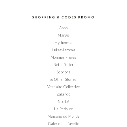
profil
profil
profil
profil
profil
de
de
de
de
de
Elodieinparis
Elodieinparis
Elodieinparis
Elodieinparis
Elodieinparis
sur
sur
sur
sur
sur
SHOPPING & CODES PROMO
Facebook
Twitter
Instagram
Pinterest
YouTube
Asos
Mango
Mytheresa
Luisaviaroma
Monnier Frères
Net a Porter
Sephora
& Other Stories
Vestiaire Collective
Zalando
Nocibé
La Redoute
Maisons du Monde
Galeries Lafayette