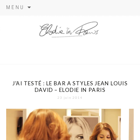
Aller
MENU
au
contenu
elodie in
paris
J’AI TESTÉ : LE BAR A STYLES JEAN LOUIS
DAVID – ELODIE IN PARIS
23 juin 2014