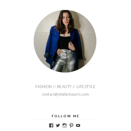
FASHION // BEAUTY // LIFESTYLE
contact@elodieinparis.com
FOLLOW ME
Voir
Voir
Voir
Voir
Voir
le
le
le
le
le