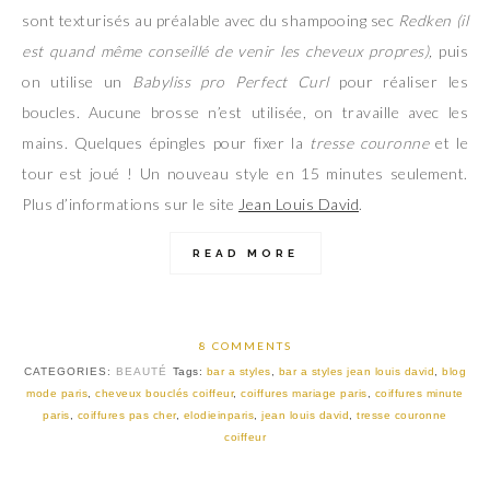
sont texturisés au préalable avec du shampooing sec
Redken (il
est quand même conseillé de venir les cheveux propres),
puis
on utilise un
Babyliss pro Perfect Curl
pour réaliser les
boucles. Aucune brosse n’est utilisée, on travaille avec les
mains. Quelques épingles pour fixer la
tresse couronne
et le
tour est joué ! Un nouveau style en 15 minutes seulement.
Plus d’informations sur le site
Jean Louis David
.
READ MORE
8 COMMENTS
CATEGORIES:
BEAUTÉ
Tags:
bar a styles
,
bar a styles jean louis david
,
blog
mode paris
,
cheveux bouclés coiffeur
,
coiffures mariage paris
,
coiffures minute
paris
,
coiffures pas cher
,
elodieinparis
,
jean louis david
,
tresse couronne
coiffeur