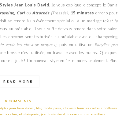
 Styles Jean Louis David
. Je vous explique le concept, le Bar a
rushing, Curl
ou
Attachés
(Tressés)
,
15 minutes
chrono pour
doit se rendre à un événement spécial ou à un mariage (
c’est la
vous au préalable, il vous suffit de vous rendre dans votre salon
is. Les cheveux sont texturisés au préalable avec du shampooing
de venir les cheveux propres),
puis on utilise un
Babyliss pro
ne brosse n’est utilisée, on travaille avec les mains. Quelques
 tour est joué ! Un nouveau style en 15 minutes seulement. Plus
READ MORE
8 COMMENTS
styles jean louis david
,
blog mode paris
,
cheveux bouclés coiffeur
,
coiffures
es pas cher
,
elodieinparis
,
jean louis david
,
tresse couronne coiffeur