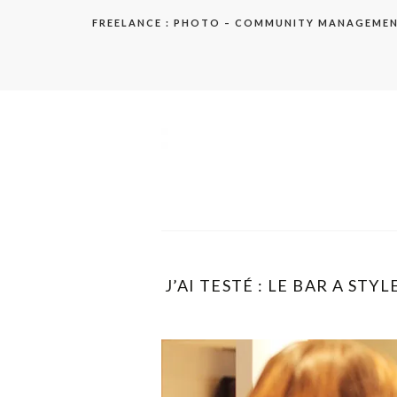
Aller
FREELANCE : PHOTO – COMMUNITY MANAGEME
au
contenu
elodie
J’AI TESTÉ : LE BAR A STY