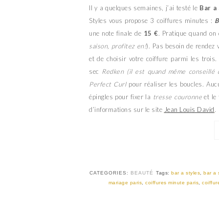
Il y a quelques semaines, j’ai testé le
Bar a
Styles vous propose 3 coiffures minutes :
B
une note finale de
15 €
. Pratique quand on 
saison, profitez en!
). Pas besoin de rendez 
et de choisir votre coiffure parmi les tro
sec
Redken (il est quand même conseillé 
Perfect Curl
pour réaliser les boucles. Aucu
épingles pour fixer la
tresse couronne
et le
d’informations sur le site
Jean Louis David
.
CATEGORIES:
BEAUTÉ
Tags:
bar a styles
,
bar a 
mariage paris
,
coiffures minute paris
,
coiffur