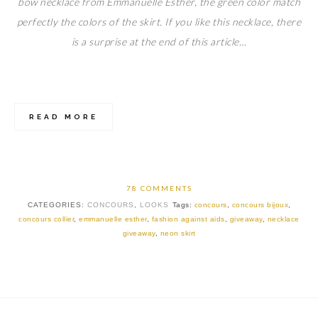
bow necklace from Emmanuelle Esther, the green color match
perfectly the colors of the skirt. If you like this necklace, there
is a surprise at the end of this article…
READ MORE
78 COMMENTS
CATEGORIES:
CONCOURS
,
LOOKS
Tags:
concours
,
concours bijoux
,
concours collier
,
emmanuelle esther
,
fashion against aids
,
giveaway
,
necklace
giveaway
,
neon skirt