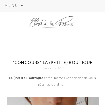
Aller
MENU
au
contenu
elodie in
paris
*CONCOURS* LA (PETITE) BOUTIQUE
6 novembre 2012
La (Petite) Boutique
et moi même avons décidé de vous
gâter aujourd’hui !