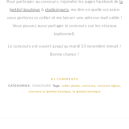
Pour participer au concours, rejoindre les pages facebook de
la
(petite) boutique
&
elodieinparis
, me dire en quelle occasion
vous porterez ce collier et me laisser une adresse mail valide !
Vous pouvez aussi partager le concours sur les réseaux
(optionnel).
Le concours est ouvert jusqu’au mardi 13 novembre minuit !
Bonne chance !
81 COMMENTS
CATEGORIES:
CONCOURS
Tags:
collier plume
,
concours
,
concours bijoux
,
concours la (petite) boutique
,
la (petite) boutique