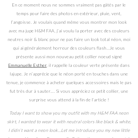
En ce moment nous ne sommes vraiment pas gâtés par le
temps pour faire des photos en extérieur, pluie, vent,
l’angoisse. Je voulais quand même vous montrer mon look
avec ma jupe H&M FAA, j’ai voulu la porter avec des couleurs
neutres noir & blanc pour ne pas faire un look total néon, moi
qui ai généralement horreur des couleurs flash…Je vous
présente aussi mon nouveau petit collier noeud signé
Emmanuelle Esther
, il rappelle la couleur verte présente dans
lajupe. Je n’apprécie que le néon porté en touches dans une
tenue, je commence à acheter quelques accessoires mais le pas
fut très dur à sauter…. Si vous appréciez ce petit collier, une
surprise vous attend à la fin de l’article !
Today I want to show you my outfit with my H&M FAA neon
skirt, I wanted to wear it with neutral colors like black & white,
I didn’t want a neon look…Let me introduce you my new little