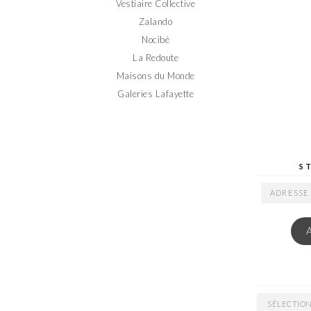
Vestiaire Collective
Zalando
Nocibé
La Redoute
Maisons du Monde
Galeries Lafayette
S
ADRESSE
EMAIL
ARCHIVES