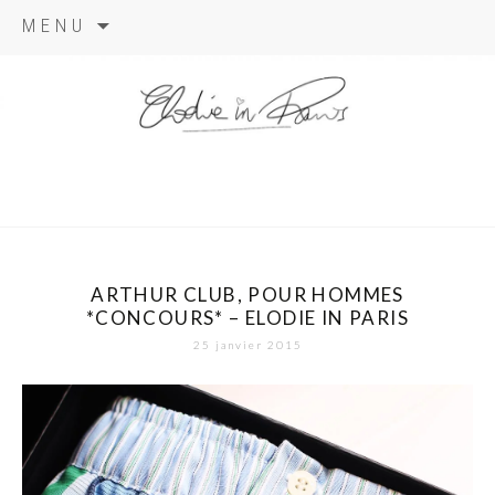
Aller
MENU
au
contenu
elodie in
paris
ARTHUR CLUB, POUR HOMMES
*CONCOURS* – ELODIE IN PARIS
25 janvier 2015