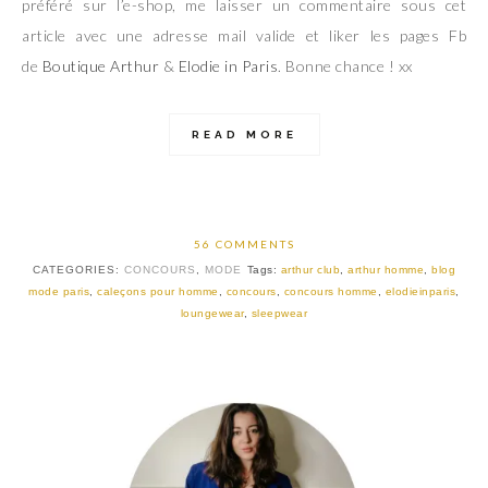
préféré sur l’e-shop, me laisser un commentaire sous cet
article avec une adresse mail valide et liker les pages Fb
de
Boutique Arthur
&
Elodie in Paris
. Bonne chance ! xx
READ MORE
56 COMMENTS
CATEGORIES:
CONCOURS
,
MODE
Tags:
arthur club
,
arthur homme
,
blog
mode paris
,
caleçons pour homme
,
concours
,
concours homme
,
elodieinparis
,
loungewear
,
sleepwear