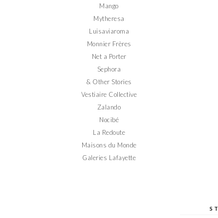
Mango
Mytheresa
Luisaviaroma
Monnier Frères
Net a Porter
Sephora
& Other Stories
Vestiaire Collective
Zalando
Nocibé
La Redoute
Maisons du Monde
Galeries Lafayette
S