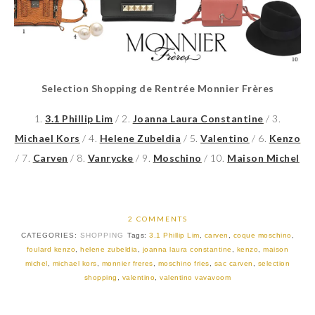
Selection Shopping de Rentrée Monnier Frères
1.
3.1 Phillip Lim
/ 2.
Joanna Laura Constantine
/ 3.
Michael Kors
/ 4.
Helene Zubeldia
/ 5.
Valentino
/ 6.
Kenzo
/ 7.
Carven
/ 8.
Vanrycke
/ 9.
Moschino
/ 10.
Maison Michel
2 COMMENTS
CATEGORIES:
SHOPPING
Tags:
3.1 Phillip Lim
,
carven
,
coque moschino
,
foulard kenzo
,
helene zubeldia
,
joanna laura constantine
,
kenzo
,
maison
michel
,
michael kors
,
monnier freres
,
moschino fries
,
sac carven
,
selection
shopping
,
valentino
,
valentino vavavoom