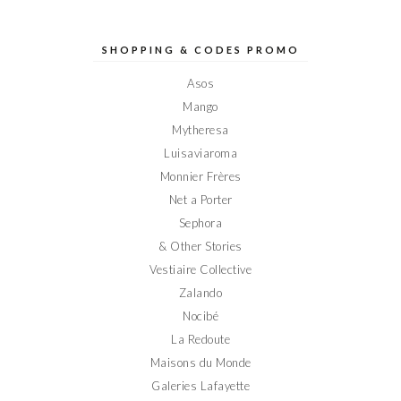
profil
profil
profil
profil
profil
de
de
de
de
de
Elodieinparis
Elodieinparis
Elodieinparis
Elodieinparis
Elodieinparis
sur
sur
sur
sur
sur
SHOPPING & CODES PROMO
Facebook
Twitter
Instagram
Pinterest
YouTube
Asos
Mango
Mytheresa
Luisaviaroma
Monnier Frères
Net a Porter
Sephora
& Other Stories
Vestiaire Collective
Zalando
Nocibé
La Redoute
Maisons du Monde
Galeries Lafayette