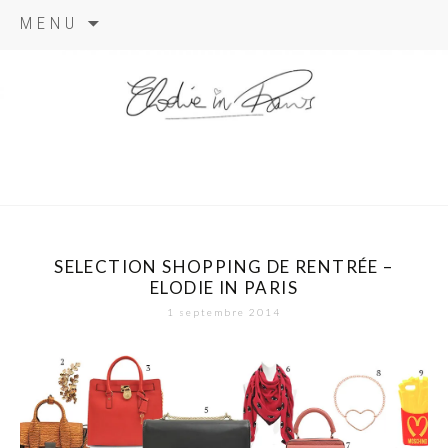
Aller
MENU
au
contenu
elodie in
paris
SELECTION SHOPPING DE RENTRÉE –
ELODIE IN PARIS
1 septembre 2014