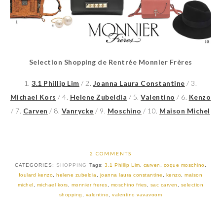
Selection Shopping de Rentrée Monnier Frères
1.
3.1 Phillip Lim
/ 2.
Joanna Laura Constantine
/ 3.
Michael Kors
/ 4.
Helene Zubeldia
/ 5.
Valentino
/ 6.
Kenzo
/ 7.
Carven
/ 8.
Vanrycke
/ 9.
Moschino
/ 10.
Maison Michel
2 COMMENTS
CATEGORIES:
SHOPPING
Tags:
3.1 Phillip Lim
,
carven
,
coque moschino
,
foulard kenzo
,
helene zubeldia
,
joanna laura constantine
,
kenzo
,
maison
michel
,
michael kors
,
monnier freres
,
moschino fries
,
sac carven
,
selection
shopping
,
valentino
,
valentino vavavoom