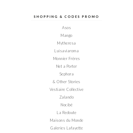
profil
profil
profil
profil
profil
de
de
de
de
de
Elodieinparis
Elodieinparis
Elodieinparis
Elodieinparis
Elodieinparis
sur
sur
sur
sur
sur
SHOPPING & CODES PROMO
Facebook
Twitter
Instagram
Pinterest
YouTube
Asos
Mango
Mytheresa
Luisaviaroma
Monnier Frères
Net a Porter
Sephora
& Other Stories
Vestiaire Collective
Zalando
Nocibé
La Redoute
Maisons du Monde
Galeries Lafayette