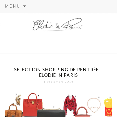
Aller
MENU
au
contenu
elodie in
paris
SELECTION SHOPPING DE RENTRÉE –
ELODIE IN PARIS
1 septembre 2014