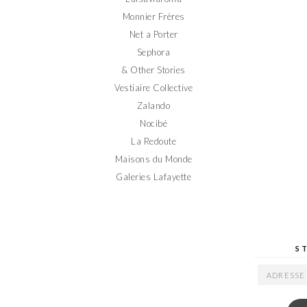
Monnier Frères
Net a Porter
Sephora
& Other Stories
Vestiaire Collective
Zalando
Nocibé
La Redoute
Maisons du Monde
Galeries Lafayette
S
ADRESSE
EMAIL