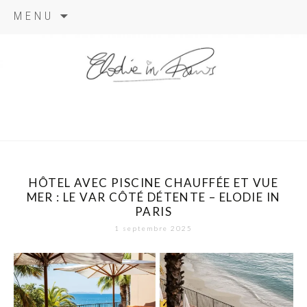
Aller
MENU
au
contenu
elodie in
paris
HÔTEL AVEC PISCINE CHAUFFÉE ET VUE
MER : LE VAR CÔTÉ DÉTENTE – ELODIE IN
PARIS
1 septembre 2025