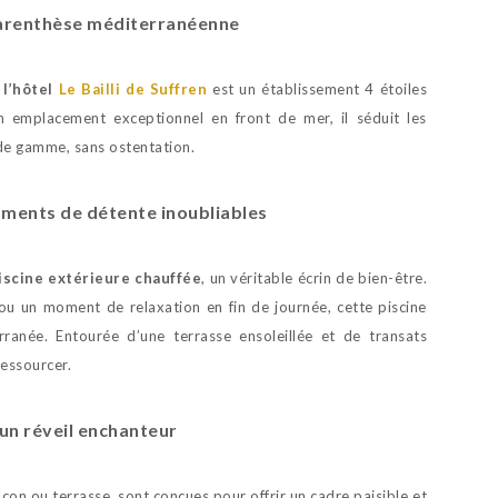
e parenthèse méditerranéenne
,
l’hôtel
Le Bailli de Suffren
est un établissement 4 étoiles
on emplacement exceptionnel en front de mer, il séduit les
de gamme, sans ostentation.
ments de détente inoubliables
iscine extérieure chauffée
, un véritable écrin de bien-être.
u un moment de relaxation en fin de journée, cette piscine
ranée. Entourée d’une terrasse ensoleillée et de transats
ressourcer.
un réveil enchanteur
lcon ou terrasse, sont conçues pour offrir un cadre paisible et