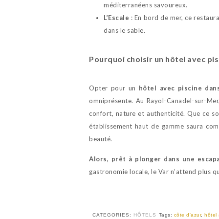
méditerranéens savoureux.
L’Escale
: En bord de mer, ce restauran
dans le sable.
Pourquoi choisir un hôtel avec pis
Opter pour un
hôtel avec piscine dan
omniprésente. Au Rayol-Canadel-sur-Me
confort, nature et authenticité. Que ce s
établissement haut de gamme saura comb
beauté.
Alors, prêt à plonger dans une esca
gastronomie locale, le Var n’attend plus q
CATEGORIES:
HÔTELS
Tags:
côte d'azur
,
hôtel