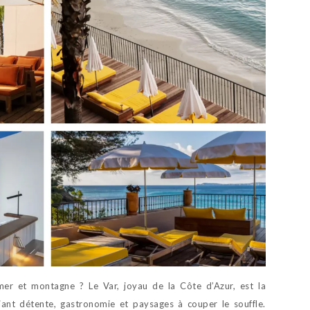
mer et montagne ? Le Var, joyau de la Côte d’Azur, est la
iant détente, gastronomie et paysages à couper le souffle.