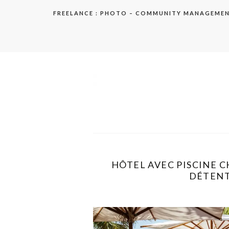
Aller
FREELANCE : PHOTO – COMMUNITY MANAGEME
au
contenu
elodie
HÔTEL AVEC PISCINE C
DÉTENTE