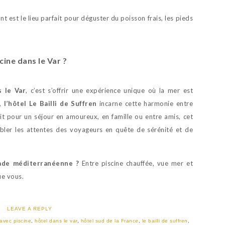
t est le lieu parfait pour déguster du poisson frais, les pieds
cine dans le Var ?
s le Var
, c’est s’offrir une expérience unique où la mer est
r,
l’hôtel Le Bailli de Suffren
incarne cette harmonie entre
oit pour un séjour en amoureux, en famille ou entre amis, cet
ler les attentes des voyageurs en quête de sérénité et de
pade méditerranéenne ?
Entre piscine chauffée, vue mer et
ue vous.
LEAVE A REPLY
 avec piscine
,
hôtel dans le var
,
hôtel sud de la France
,
le bailli de suffren
,