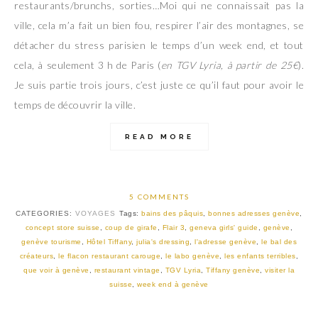
restaurants/brunchs, sorties…Moi qui ne connaissait pas la
ville, cela m’a fait un bien fou, respirer l’air des montagnes, se
détacher du stress parisien le temps d’un week end, et tout
cela, à seulement 3 h de Paris (
en TGV Lyria, à partir de 25€
).
Je suis partie trois jours, c’est juste ce qu’il faut pour avoir le
temps de découvrir la ville.
READ MORE
5 COMMENTS
CATEGORIES:
VOYAGES
Tags:
bains des pâquis
,
bonnes adresses genève
,
concept store suisse
,
coup de girafe
,
Flair 3
,
geneva girls' guide
,
genève
,
genève tourisme
,
Hôtel Tiffany
,
julia's dressing
,
l'adresse genève
,
le bal des
créateurs
,
le flacon restaurant carouge
,
le labo genève
,
les enfants terribles
,
que voir à genève
,
restaurant vintage
,
TGV Lyria
,
Tiffany genève
,
visiter la
suisse
,
week end à genève