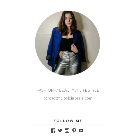
FASHION // BEAUTY // LIFESTYLE
contact@elodieinparis.com
FOLLOW ME
Voir
Voir
Voir
Voir
Voir
le
le
le
le
le