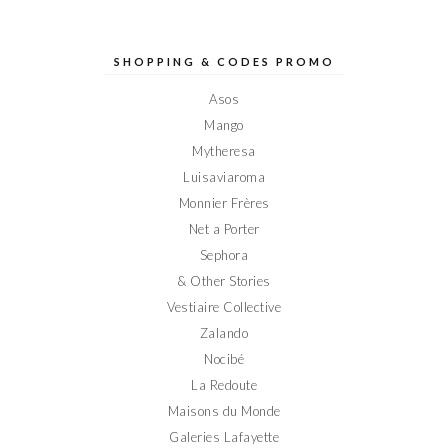
profil
profil
profil
profil
profil
de
de
de
de
de
Elodieinparis
Elodieinparis
Elodieinparis
Elodieinparis
Elodieinparis
sur
sur
sur
sur
sur
SHOPPING & CODES PROMO
Facebook
Twitter
Instagram
Pinterest
YouTube
Asos
Mango
Mytheresa
Luisaviaroma
Monnier Frères
Net a Porter
Sephora
& Other Stories
Vestiaire Collective
Zalando
Nocibé
La Redoute
Maisons du Monde
Galeries Lafayette