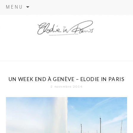
Aller
MENU
au
contenu
elodie in
paris
UN WEEK END À GENÈVE – ELODIE IN PARIS
2 novembre 2014