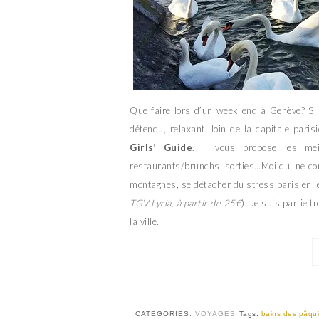
Que faire lors d’un week end à Genève? Si
détendu, relaxant, loin de la capitale pari
Girls’ Guide
. Il vous propose les mei
restaurants/brunchs, sorties…Moi qui ne conna
montagnes, se détacher du stress parisien le
TGV Lyria, à partir de 25€
). Je suis partie t
la ville.
CATEGORIES:
VOYAGES
Tags:
bains des pâqu