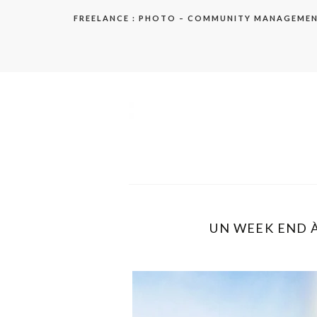
Aller
FREELANCE : PHOTO – COMMUNITY MANAGEME
au
contenu
elodie
UN WEEK END À