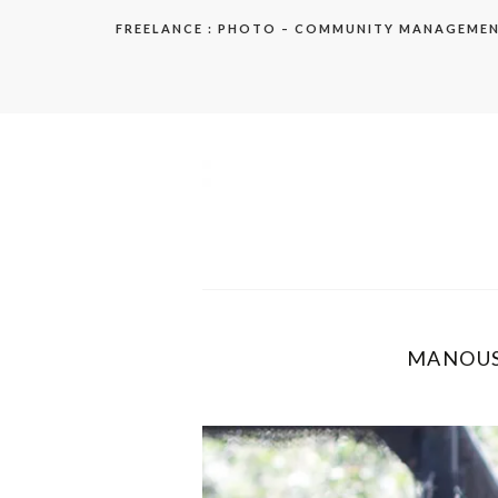
Aller
FREELANCE : PHOTO – COMMUNITY MANAGEME
au
contenu
elodie
MANOUSH