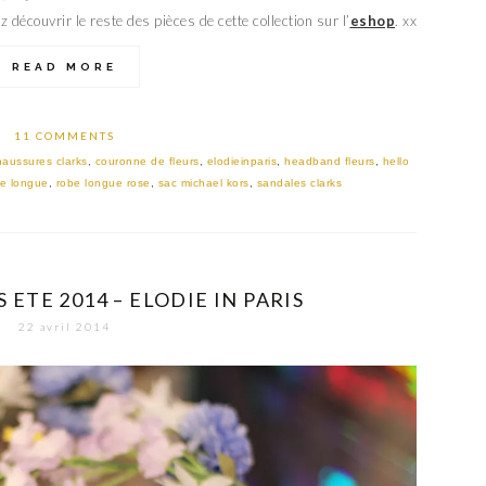
 découvrir le reste des pièces de cette collection sur l’
eshop
. xx
READ MORE
11 COMMENTS
haussures clarks
,
couronne de fleurs
,
elodieinparis
,
headband fleurs
,
hello
be longue
,
robe longue rose
,
sac michael kors
,
sandales clarks
ETE 2014 – ELODIE IN PARIS
22 avril 2014