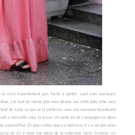
 ce n’est franchement pas facile à porter, sauf avec quelques
tue, j’ai tout de même jeté mon dévolu sur cette jolie robe rose
ai tout de suite su que je la porterais avec ma couronne-headband
it à merveille avec la tenue. Un petit air de campagne en plein
e aujourd’hui. Et pour celles que ça intéresse il y a un bon plan
pping de 65 €
dont une pièce de la collection
Hello Summer
, un