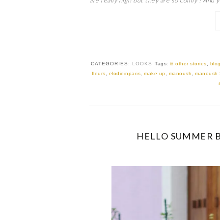
CATEGORIES:
LOOKS
Tags:
& other stories
,
blo
fleurs
,
elodieinparis
,
make up
,
manoush
,
manoush 
HELLO SUMMER BY