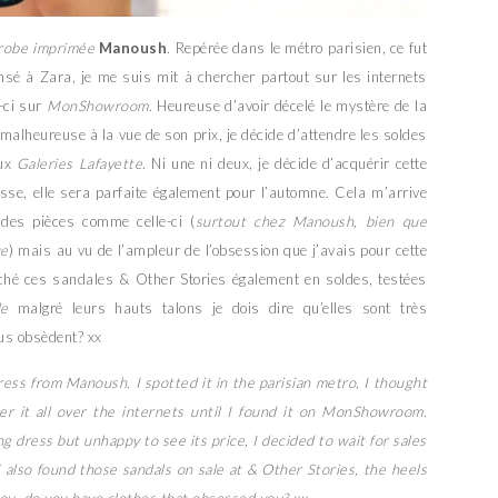
robe imprimée
Manoush
. Repérée dans le métro parisien, ce fut
nsé à Zara, je me suis mit à chercher partout sur les internets
-ci sur
MonShowroom
. Heureuse d’avoir décelé le mystère de la
malheureuse à la vue de son prix, je décide d’attendre les soldes
ux
Galeries Lafayette
. Ni une ni deux, je décide d’acquérir cette
isse, elle sera parfaite également pour l’automne. Cela m’arrive
des pièces comme celle-ci (
surtout chez Manoush, bien que
ue
) mais au vu de l’ampleur de l’obsession que j’avais pour cette
niché ces sandales & Other Stories également en soldes, testées
le
malgré leurs hauts talons je dois dire qu’elles sont très
ous obsèdent? xx
dress from Manoush. I spotted it in the parisian metro, I thought
ter it all over the internets until I found it on MonShowroom.
ng dress but unhappy to see its price, I decided to wait for sales
I also found those sandals on sale at & Other Stories, the heels
you, do you have clothes that obsessed you? xx