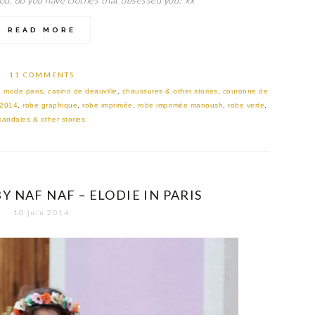
READ MORE
11 COMMENTS
g mode paris
,
casino de deauville
,
chaussures & other stories
,
couronne de
2014
,
robe graphique
,
robe imprimée
,
robe imprimée manoush
,
robe verte
,
sandales & other stories
 NAF NAF – ELODIE IN PARIS
10 juin 2014