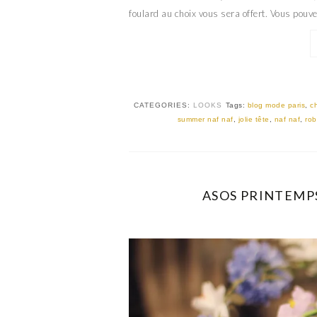
foulard au choix vous sera offert. Vous pouvez
CATEGORIES:
LOOKS
Tags:
blog mode paris
,
c
summer naf naf
,
jolie tête
,
naf naf
,
ro
ASOS PRINTEMPS 