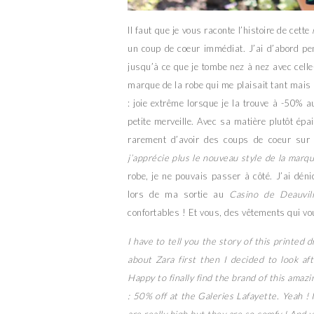
Il faut que je vous raconte l’histoire de cette
un coup de coeur immédiat. J’ai d’abord pe
jusqu’à ce que je tombe nez à nez avec celle
marque de la robe qui me plaisait tant mais 
: joie extrême lorsque je la trouve à -50% a
petite merveille. Avec sa matière plutôt épa
rarement d’avoir des coups de coeur sur 
j’apprécie plus le nouveau style de la marq
robe, je ne pouvais passer à côté. J’ai dé
lors de ma sortie au
Casino de Deauvil
confortables ! Et vous, des vêtements qui v
I have to tell you the story of this printed 
about Zara first then I decided to look af
Happy to finally find the brand of this amazi
: 50% off at the Galeries Lafayette. Yeah ! 
are really high but they are so comfy ! And 