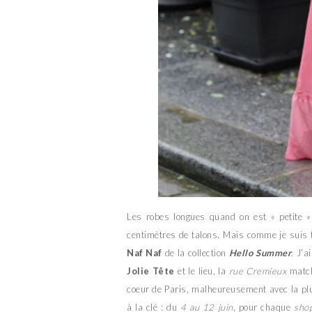
Les robes longues quand on est « petite »
centimètres de talons. Mais comme je suis tê
Naf Naf
de la collection
Hello Summer
. J’
Jolie Tête
et le lieu, la
rue Cremieux
matcha
coeur de Paris, malheureusement avec la plui
à la clé : du
4 au 12 juin
, pour chaque
sho