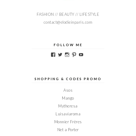
FASHION // BEAUTY // LIFESTYLE
contact@elodieinparis.com
FOLLOW ME
Voir
Voir
Voir
Voir
Voir
le
le
le
le
le
profil
profil
profil
profil
profil
de
de
de
de
de
Elodieinparis
Elodieinparis
Elodieinparis
Elodieinparis
Elodieinparis
sur
sur
sur
sur
sur
SHOPPING & CODES PROMO
Facebook
Twitter
Instagram
Pinterest
YouTube
Asos
Mango
Mytheresa
Luisaviaroma
Monnier Frères
Net a Porter