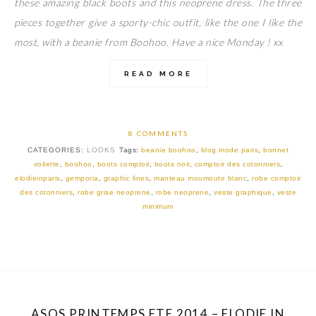
these amazing black boots and this neoprene dress. The three
pieces together give a sporty-chic outfit, like the one I like the
most, with a beanie from Boohoo. Have a nice Monday ! xx
READ MORE
8 COMMENTS
CATEGORIES:
LOOKS
Tags:
beanie boohoo
,
blog mode paris
,
bonnet
voilette
,
boohoo
,
boots comptoir
,
boots noir
,
comptoir des cotonniers
,
elodieinparis
,
gemporia
,
graphic lines
,
manteau moumoute blanc
,
robe comptoir
des cotonniers
,
robe grise neoprene
,
robe neoprene
,
veste graphique
,
veste
minimum
ASOS PRINTEMPS ETE 2014 – ELODIE IN