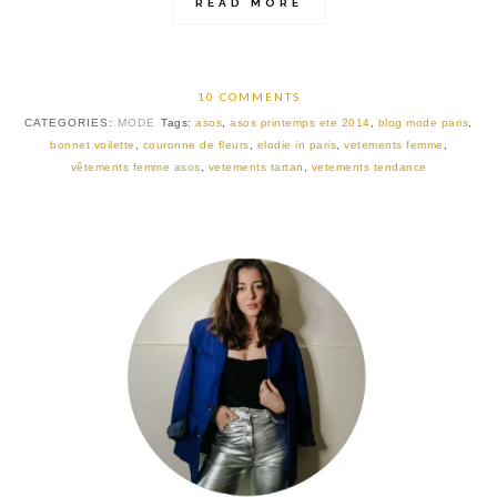
READ MORE
10 COMMENTS
CATEGORIES:
MODE
Tags:
asos
,
asos printemps ete 2014
,
blog mode paris
,
bonnet voilette
,
couronne de fleurs
,
elodie in paris
,
vetements femme
,
vêtements femme asos
,
vetements tartan
,
vetements tendance