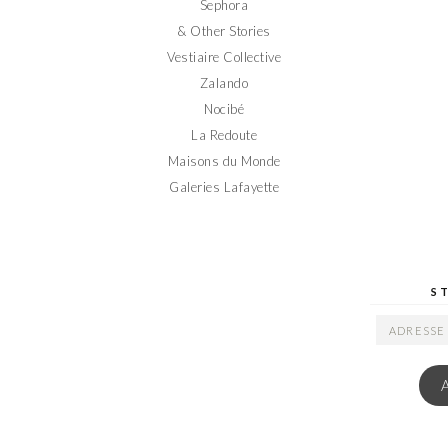
Sephora
& Other Stories
Vestiaire Collective
Zalando
Nocibé
La Redoute
Maisons du Monde
Galeries Lafayette
S
ADRESSE
EMAIL