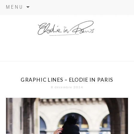
Aller
MENU
au
contenu
elodie in
paris
GRAPHIC LINES – ELODIE IN PARIS
8 décembre 2014