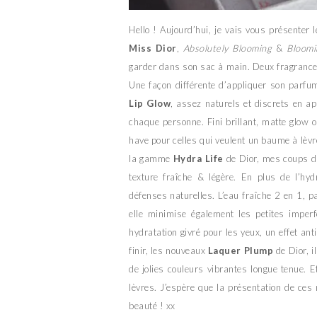
Hello ! Aujourd’hui, je vais vous présenter
Miss Dior
,
Absolutely Blooming
&
Bloomi
garder dans son sac à main. Deux fragrances
Une façon différente d’appliquer son parfu
Lip Glow
, assez naturels et discrets en a
chaque personne. Fini brillant, matte glow 
have pour celles qui veulent un baume à lèvr
la gamme
Hydra Life
de Dior, mes coups de
texture fraîche & légère. En plus de l’hyd
défenses naturelles. L’eau fraîche 2 en 1, p
elle minimise également les petites imperf
hydratation givré pour les yeux, un effet ant
finir, les nouveaux
Laquer Plump
de Dior, i
de jolies couleurs vibrantes longue tenue.
lèvres. J’espère que la présentation de ces
beauté ! xx