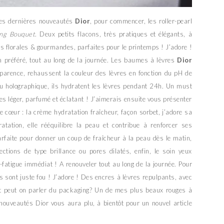
 les dernières nouveautés
Dior
, pour commencer, les roller-pearl
ng Bouquet
. Deux petits flacons, très pratiques et élégants, à
 florales & gourmandes, parfaites pour le printemps ! J’adore !
m préféré, tout au long de la journée. Les baumes à lèvres
Dior
pparence, rehaussent la couleur des lèvres en fonction du pH de
ou holographique, ils hydratent les lèvres pendant 24h. Un must
es léger, parfumé et éclatant ! J’aimerais ensuite vous présenter
 cœur : la crème hydratation fraîcheur, façon sorbet, j’adore sa
ratation, elle rééquilibre la peau et contribue à renforcer ses
arfaite pour donner un coup de fraîcheur à la peau dès le matin,
ections de type brillance ou pores dilatés, enfin, le soin yeux
i-fatigue immédiat ! A renouveler tout au long de la journée. Pour
ls sont juste fou ! J’adore ! Des encres à lèvres repulpants, avec
 Et peut on parler du packaging? Un de mes plus beaux rouges à
 nouveautés Dior vous aura plu, à bientôt pour un nouvel article