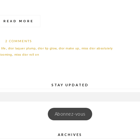
READ MORE
2 COMMENTS
 life
,
dior laquer plump
,
dior lip glow
,
dior make up
,
miss dior absolutely
looming
,
miss dior roll on
STAY UPDATED
Abonnez-vous
ARCHIVES