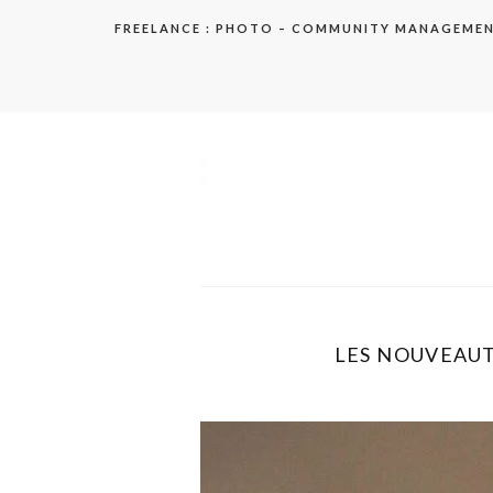
Aller
FREELANCE : PHOTO – COMMUNITY MANAGEME
au
contenu
elodie
LES NOUVEAUTÉ