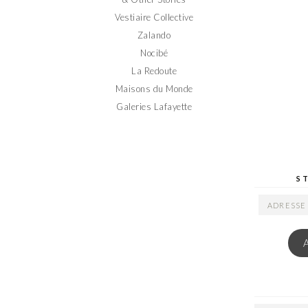
Vestiaire Collective
Zalando
Nocibé
La Redoute
Maisons du Monde
Galeries Lafayette
S
ADRESSE
EMAIL