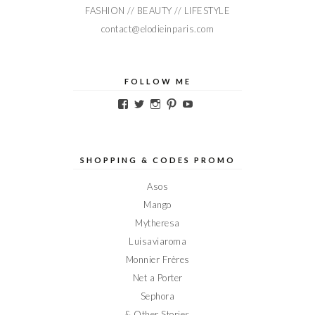
FASHION // BEAUTY // LIFESTYLE
contact@elodieinparis.com
FOLLOW ME
Voir
Voir
Voir
Voir
Voir
le
le
le
le
le
profil
profil
profil
profil
profil
de
de
de
de
de
Elodieinparis
Elodieinparis
Elodieinparis
Elodieinparis
Elodieinparis
sur
sur
sur
sur
sur
SHOPPING & CODES PROMO
Facebook
Twitter
Instagram
Pinterest
YouTube
Asos
Mango
Mytheresa
Luisaviaroma
Monnier Frères
Net a Porter
Sephora
& Other Stories