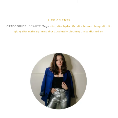
2 COMMENTS
CATEGORIES:
BEAUTÉ
Tags:
dior
,
dior hydra life
,
dior laquer plump
,
dior lip
glow
,
dior make up
,
miss dior absolutely blooming
,
miss dior roll on