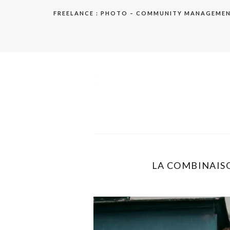
Aller
FREELANCE : PHOTO – COMMUNITY MANAGEME
au
contenu
elodie
LA COMBINAISO