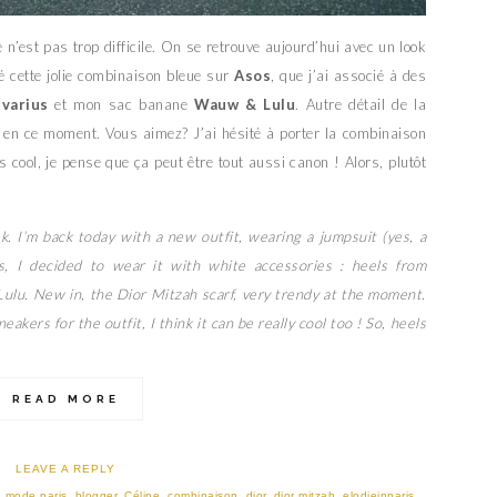
 n’est pas trop difficile. On se retrouve aujourd’hui avec un look
é cette jolie combinaison bleue sur
Asos
, que j’ai associé à des
ivarius
et mon sac banane
Wauw & Lulu
. Autre détail de la
en ce moment. Vous aimez? J’ai hésité à porter la combinaison
cool, je pense que ça peut être tout aussi canon ! Alors, plutôt
k. I’m back today with a new outfit, wearing a jumpsuit (yes, a
, I decided to wear it with white accessories : heels from
ulu. New in, the Dior Mitzah scarf, very trendy at the moment.
eakers for the outfit, I think it can be really cool too ! So, heels
READ MORE
LEAVE A REPLY
g mode paris
,
blogger
,
Céline
,
combinaison
,
dior
,
dior mitzah
,
elodieinparis
,