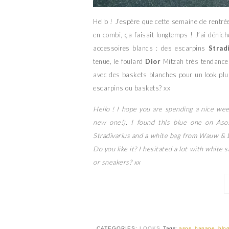
Hello ! J’espère que cette semaine de rentrée
en combi, ça faisait longtemps ! J’ai dénich
accessoires blancs : des escarpins
Strad
tenue, le foulard
Dior
Mitzah très tendance 
avec des baskets blanches pour un look plus 
escarpins ou baskets? xx
Hello ! I hope you are spending a nice wee
new one!). I found this blue one on Asos
Stradivarius and a white bag from Wauw & L
Do you like it? I hesitated a lot with white sn
or sneakers? xx
CATEGORIES:
LOOKS
Tags:
asos
,
banane
,
blo