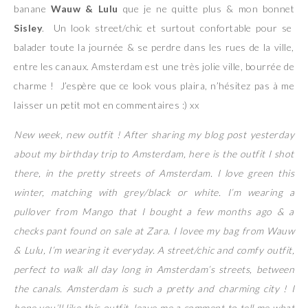
banane
Wauw & Lulu
que je ne quitte plus & mon bonnet
Sisley
. Un look street/chic et surtout confortable pour se
balader toute la journée & se perdre dans les rues de la ville,
entre les canaux. Amsterdam est une très jolie ville, bourrée de
charme ! J’espère que ce look vous plaira, n’hésitez pas à me
laisser un petit mot en commentaires :) xx
New week, new outfit ! After sharing my blog post yesterday
about my birthday trip to Amsterdam, here is the outfit I shot
there, in the pretty streets of Amsterdam. I love green this
winter, matching with grey/black or white. I’m wearing a
pullover from Mango that I bought a few months ago & a
checks pant found on sale at Zara. I lovee my bag from Wauw
& Lulu, I’m wearing it everyday. A street/chic and comfy outfit,
perfect to walk all day long in Amsterdam’s streets, between
the canals. Amsterdam is such a pretty and charming city ! I
hope you’ll like this outfit, leave me a comment to tell me what