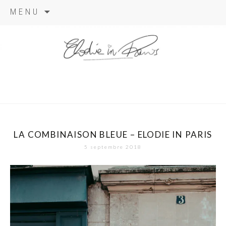
Aller
MENU
au
contenu
elodie in
paris
LA COMBINAISON BLEUE – ELODIE IN PARIS
5 septembre 2018