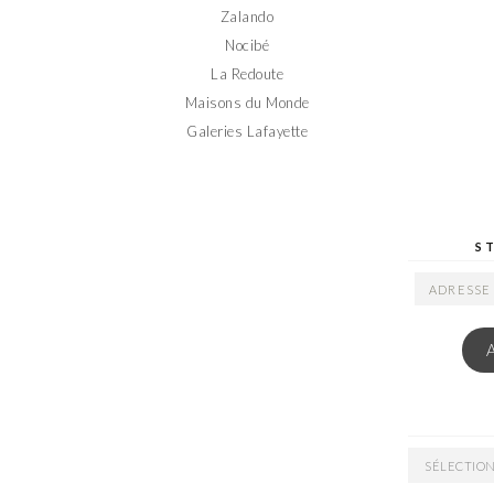
Zalando
Nocibé
La Redoute
Maisons du Monde
Galeries Lafayette
S
ADRESSE
EMAIL
ARCHIVES