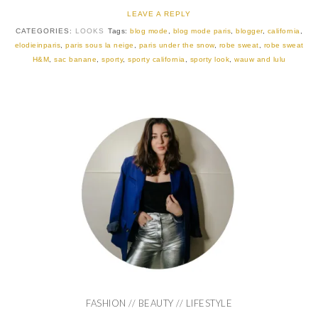
LEAVE A REPLY
CATEGORIES:
LOOKS
Tags:
blog mode
,
blog mode paris
,
blogger
,
california
,
elodieinparis
,
paris sous la neige
,
paris under the snow
,
robe sweat
,
robe sweat
H&M
,
sac banane
,
sporty
,
sporty california
,
sporty look
,
wauw and lulu
FASHION // BEAUTY // LIFESTYLE