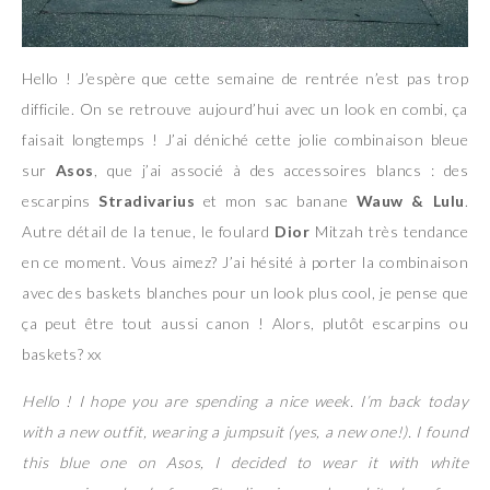
Hello ! J’espère que cette semaine de rentrée n’est pas trop
difficile. On se retrouve aujourd’hui avec un look en combi, ça
faisait longtemps ! J’ai déniché cette jolie combinaison bleue
sur
Asos
, que j’ai associé à des accessoires blancs : des
escarpins
Stradivarius
et mon sac banane
Wauw & Lulu
.
Autre détail de la tenue, le foulard
Dior
Mitzah très tendance
en ce moment. Vous aimez? J’ai hésité à porter la combinaison
avec des baskets blanches pour un look plus cool, je pense que
ça peut être tout aussi canon ! Alors, plutôt escarpins ou
baskets? xx
Hello ! I hope you are spending a nice week. I’m back today
with a new outfit, wearing a jumpsuit (yes, a new one!). I found
this blue one on Asos, I decided to wear it with white