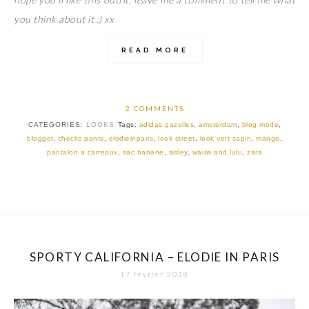
you think about it :) xx
READ MORE
2 COMMENTS
CATEGORIES:
LOOKS
Tags:
adidas gazelles
,
amsterdam
,
blog mode
,
blogger
,
checks pants
,
elodieinparis
,
look street
,
look vert sapin
,
mango
,
pantalon a carreaux
,
sac banane
,
sisley
,
wauw and lulu
,
zara
SPORTY CALIFORNIA – ELODIE IN PARIS
17 février 2018