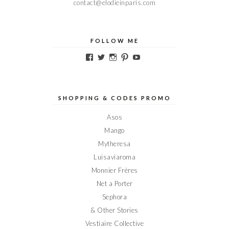
contact@elodieinparis.com
FOLLOW ME
Voir
Voir
Voir
Voir
Voir
le
le
le
le
le
profil
profil
profil
profil
profil
de
de
de
de
de
Elodieinparis
Elodieinparis
Elodieinparis
Elodieinparis
Elodieinparis
sur
sur
sur
sur
sur
SHOPPING & CODES PROMO
Facebook
Twitter
Instagram
Pinterest
YouTube
Asos
Mango
Mytheresa
Luisaviaroma
Monnier Frères
Net a Porter
Sephora
& Other Stories
Vestiaire Collective