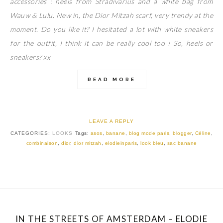
accessories : heels from Stradivarius and a white bag from
Wauw & Lulu. New in, the Dior Mitzah scarf, very trendy at the
moment. Do you like it? I hesitated a lot with white sneakers
for the outfit, I think it can be really cool too ! So, heels or
sneakers? xx
READ MORE
LEAVE A REPLY
CATEGORIES:
LOOKS
Tags:
asos
,
banane
,
blog mode paris
,
blogger
,
Céline
,
combinaison
,
dior
,
dior mitzah
,
elodieinparis
,
look bleu
,
sac banane
IN THE STREETS OF AMSTERDAM – ELODIE