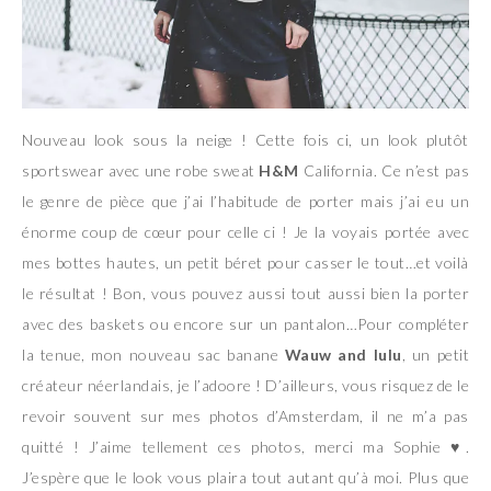
Nouveau look sous la neige ! Cette fois ci, un look plutôt
sportswear avec une robe sweat
H&M
California. Ce n’est pas
le genre de pièce que j’ai l’habitude de porter mais j’ai eu un
énorme coup de cœur pour celle ci ! Je la voyais portée avec
mes bottes hautes, un petit béret pour casser le tout…et voilà
le résultat ! Bon, vous pouvez aussi tout aussi bien la porter
avec des baskets ou encore sur un pantalon…Pour compléter
la tenue, mon nouveau sac banane
Wauw and lulu
, un petit
créateur néerlandais, je l’adoore ! D’ailleurs, vous risquez de le
revoir souvent sur mes photos d’Amsterdam, il ne m’a pas
quitté ! J’aime tellement ces photos, merci ma Sophie
♥
.
J’espère que le look vous plaira tout autant qu’à moi. Plus que