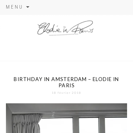
Aller
MENU
au
contenu
elodie in
paris
BIRTHDAY IN AMSTERDAM – ELODIE IN
PARIS
18 février 2018