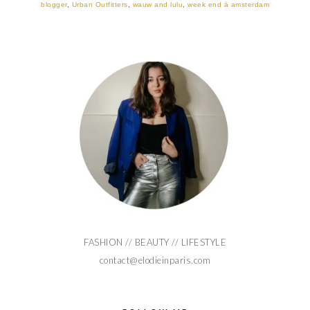
blogger
,
Urban Outfitters
,
wauw and lulu
,
week end à amsterdam
FASHION // BEAUTY // LIFESTYLE
contact@elodieinparis.com