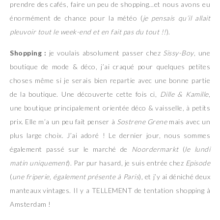
prendre des cafés, faire un peu de shopping…et nous avons eu
énormément de chance pour la météo (
je pensais qu’il allait
pleuvoir tout le week-end et en fait pas du tout !!
).
Shopping :
je voulais absolument passer chez
Sissy-Boy
, une
boutique de mode & déco, j’ai craqué pour quelques petites
choses même si je serais bien repartie avec une bonne partie
de la boutique. Une découverte cette fois ci,
Dille & Kamille
,
une boutique principalement orientée déco & vaisselle, à petits
prix. Elle m’a un peu fait penser à
Sostrene Grene
mais avec un
plus large choix. J’ai adoré ! Le dernier jour, nous sommes
également passé sur le marché de
Noordermarkt
(
le lundi
matin uniquement
). Par pur hasard, je suis entrée chez
Episode
(
une friperie, également présente à Paris
), et j’y ai déniché deux
manteaux vintages. Il y a TELLEMENT de tentation shopping à
Amsterdam !