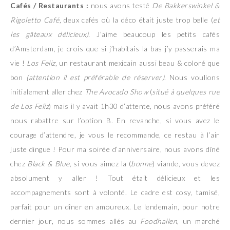
Cafés / Restaurants :
nous avons testé
De Bakkerswinkel &
Rigoletto Café
, deux cafés où la déco était juste trop belle (
et
les gâteaux délicieux).
J’aime beaucoup les petits cafés
d’Amsterdam, je crois que si j’habitais la bas j’y passerais ma
vie !
Los Feliz
, un restaurant mexicain aussi beau & coloré que
bon
(attention il est préférable de réserver)
. Nous voulions
initialement aller chez
The Avocado Show
(
situé à quelques rue
de Los Feliz
) mais il y avait 1h30 d’attente, nous avons préféré
nous rabattre sur l’option B. En revanche, si vous avez le
courage d’attendre, je vous le recommande, ce restau à l’air
juste dingue ! Pour ma soirée d’anniversaire, nous avons dîné
chez
Black & Blue
, si vous aimez la (
bonne
) viande, vous devez
absolument y aller ! Tout était délicieux et les
accompagnements sont à volonté. Le cadre est cosy, tamisé,
parfait pour un dîner en amoureux. Le lendemain, pour notre
dernier jour, nous sommes allés au
Foodhallen
, un marché