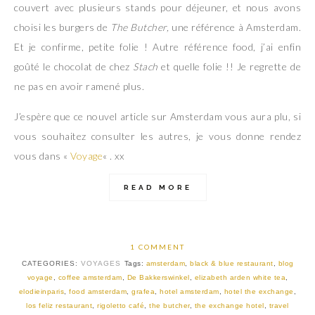
couvert avec plusieurs stands pour déjeuner, et nous avons
choisi les burgers de
The Butcher,
une référence à Amsterdam.
Et je confirme, petite folie ! Autre référence food, j’ai enfin
goûté le chocolat de chez
Stach
et quelle folie !! Je regrette de
ne pas en avoir ramené plus.
J’espère que ce nouvel article sur Amsterdam vous aura plu, si
vous souhaitez consulter les autres, je vous donne rendez
vous dans «
Voyage
« . xx
READ MORE
1 COMMENT
CATEGORIES:
VOYAGES
Tags:
amsterdam
,
black & blue restaurant
,
blog
voyage
,
coffee amsterdam
,
De Bakkerswinkel
,
elizabeth arden white tea
,
elodieinparis
,
food amsterdam
,
grafea
,
hotel amsterdam
,
hotel the exchange
,
los feliz restaurant
,
rigoletto café
,
the butcher
,
the exchange hotel
,
travel