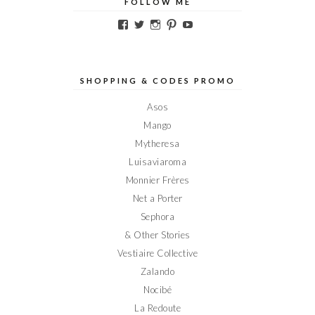
FOLLOW ME
Voir
Voir
Voir
Voir
Voir
le
le
le
le
le
profil
profil
profil
profil
profil
de
de
de
de
de
Elodieinparis
Elodieinparis
Elodieinparis
Elodieinparis
Elodieinparis
sur
sur
sur
sur
sur
SHOPPING & CODES PROMO
Facebook
Twitter
Instagram
Pinterest
YouTube
Asos
Mango
Mytheresa
Luisaviaroma
Monnier Frères
Net a Porter
Sephora
& Other Stories
Vestiaire Collective
Zalando
Nocibé
La Redoute