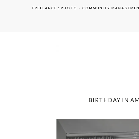
Aller
FREELANCE : PHOTO – COMMUNITY MANAGEME
au
contenu
elodie
BIRTHDAY IN AM