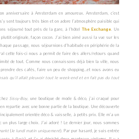
r mon anniversaire à Amsterdam en amoureux. Amsterdam, c’est
s’y sent toujours très bien et on adore l’atmosphère paisible qui
vons séjourné tout près de la gare, à l’hôtel
The Exchange
. Un
lutôt originale, façon cocon. J’ai bien aimé aussi la vue sur les
 chaque passage, nous séjournions d’habitude en périphérie de la
ntral cette fois-ci nous a permit de faire des allers/retours quand
oximité de tout. Comme nous connaissons déjà bien la ville, nous
 prendre des cafés, faire un peu de shopping…et nous avons eu
nsais qu’il allait pleuvoir tout le week-end et en fait pas du tout
 chez
Sissy-Boy
, une boutique de mode & déco, j’ai craqué pour
en repartie avec une bonne partie de la boutique. Une découverte
incipalement orientée déco & vaisselle, à petits prix. Elle m’a un
 un plus large choix. J’ai adoré ! Le dernier jour, nous sommes
arkt
(
le lundi matin uniquement
). Par pur hasard, je suis entrée
sente à Paris
), et j’y ai déniché deux manteaux vintages. Il y a