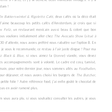
rdam !
De Bakkerswinkel & Rigoletto Café
, deux cafés où la déco était
J’aime beaucoup les petits cafés d’Amsterdam, je crois que si
s Feliz
, un restaurant mexicain aussi beau & coloré que bon
ous voulions initialement aller chez
The Avocado Show
(
situé à
h30 d’attente, nous avons préféré nous rabattre sur l’option B. En
, je vous le recommande, ce restau à l’air juste dingue ! Pour ma
hez
Black & Blue
, si vous aimez la (
bonne
) viande, vous devez
t les accompagnements sont à volonté. Le cadre est cosy, tamisé,
main, pour notre dernier jour, nous sommes allés au
Foodhallen
,
our déjeuner, et nous avons choisi les burgers de
The Butcher,
tite folie ! Autre référence food, j’ai enfin goûté le chocolat de
e pas en avoir ramené plus.
m vous aura plu, si vous souhaitez consulter les autres, je vous