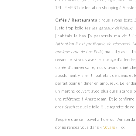
TELLEMENT de tentation shopping à Amste
Cafés / Restaurants :
nous avons testé
juste trop belle (
et les gâteaux délicieux).
j’habitais la bas j’y passerais ma vie !
Lo
(attention il est préférable de réserver)
. N
quelques rue de Los Feliz
) mais il y avait 1
revanche, si vous avez le courage d’attendre
soirée d’anniversaire, nous avons dîné c
absolument y aller ! Tout était délicieux e
parfait pour un dîner en amoureux. Le lende
un marché couvert avec plusieurs stands p
une référence à Amsterdam. Et je confirme, pe
chez
Stach
et quelle folie !! Je regrette de n
J’espère que ce nouvel article sur Amsterda
donne rendez vous dans «
Voyage
« . xx