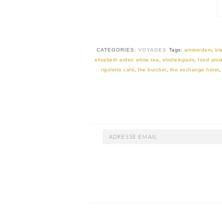
CATEGORIES:
VOYAGES
Tags:
amsterdam
,
bl
elizabeth arden white tea
,
elodieinparis
,
food ams
rigoletto café
,
the butcher
,
the exchange hotel
ADRESSE
EMAIL