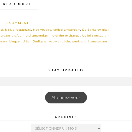
READ MORE
1 COMMENT
ack & blue restaurant
,
blog voyage
,
coffee amsterdam
,
De Bakkerswinkel
,
terdam
,
grafea
,
hotel amsterdam
,
hotel the exchange
,
los feliz restaurant
,
,
travel blogger
,
Urban Outfitters
,
wauw and lulu
,
week end à amsterdam
STAY UPDATED
Abonnez-vous
ARCHIVES
ARCHIVES