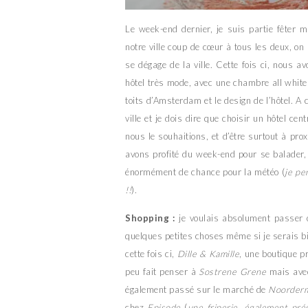
Le week-end dernier, je suis partie fête
notre ville coup de cœur à tous les deux, on 
se dégage de la ville. Cette fois ci, nous a
hôtel très mode, avec une chambre all white p
toits d’Amsterdam et le design de l’hôtel. A
ville et je dois dire que choisir un hôtel ce
nous le souhaitions, et d’être surtout à pr
avons profité du week-end pour se balader,
énormément de chance pour la météo (
je pe
!!
).
Shopping :
je voulais absolument passer
quelques petites choses même si je serais bi
cette fois ci,
Dille & Kamille
, une boutique pr
peu fait penser à
Sostrene Grene
mais avec
également passé sur le marché de
Noorderm
chez
Episode
(
une friperie, également pré