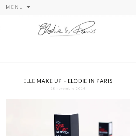
Aller
MENU
au
contenu
elodie in
paris
ELLE MAKE UP – ELODIE IN PARIS
18 novembre 2014