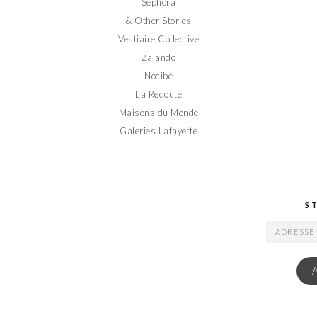
Sephora
& Other Stories
Vestiaire Collective
Zalando
Nocibé
La Redoute
Maisons du Monde
Galeries Lafayette
S
ADRESSE
EMAIL