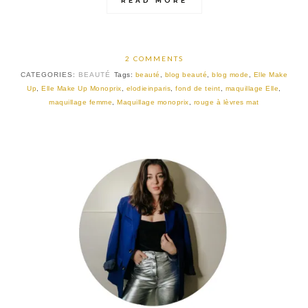
READ MORE
2 COMMENTS
CATEGORIES:
BEAUTÉ
Tags:
beauté
,
blog beauté
,
blog mode
,
Elle Make
Up
,
Elle Make Up Monoprix
,
elodieinparis
,
fond de teint
,
maquillage Elle
,
maquillage femme
,
Maquillage monoprix
,
rouge à lèvres mat