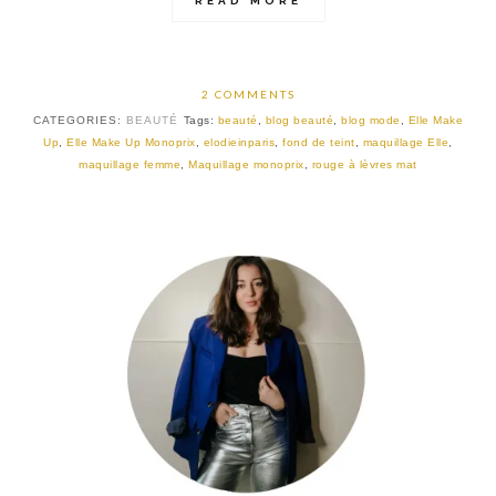
READ MORE
2 COMMENTS
CATEGORIES:
BEAUTÉ
Tags:
beauté
,
blog beauté
,
blog mode
,
Elle Make
Up
,
Elle Make Up Monoprix
,
elodieinparis
,
fond de teint
,
maquillage Elle
,
maquillage femme
,
Maquillage monoprix
,
rouge à lèvres mat