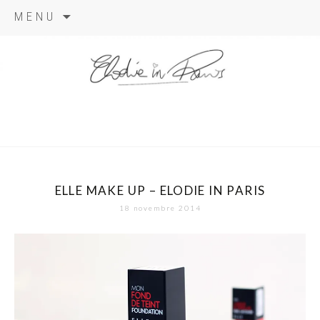
Aller
MENU
au
contenu
elodie in
paris
ELLE MAKE UP – ELODIE IN PARIS
18 novembre 2014