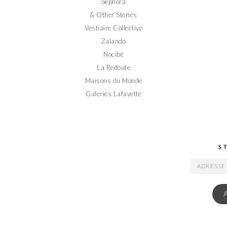
Sephora
& Other Stories
Vestiaire Collective
Zalando
Nocibé
La Redoute
Maisons du Monde
Galeries Lafayette
S
ADRESSE
EMAIL