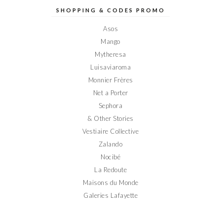
Elodieinparis
Elodieinparis
Elodieinparis
Elodieinparis
Elodieinparis
sur
sur
sur
sur
sur
SHOPPING & CODES PROMO
Facebook
Twitter
Instagram
Pinterest
YouTube
Asos
Mango
Mytheresa
Luisaviaroma
Monnier Frères
Net a Porter
Sephora
& Other Stories
Vestiaire Collective
Zalando
Nocibé
La Redoute
Maisons du Monde
Galeries Lafayette