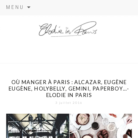
Aller
MENU
au
contenu
elodie in
paris
OÙ MANGER À PARIS : ALCAZAR, EUGÈNE
EUGÈNE, HOLYBELLY, GEMINI, PAPERBOY…-
ELODIE IN PARIS
3 juillet 2016