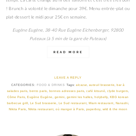
! Brunch à volonté le dimanche pour 39€. Menu entrée-plat ou
plat-dessert le midi pour 25€ en semaine.
Eugène Eugène, 38-40 Rue Eugène Eichenberger, 92800
Puteaux (à 5 min de la gare de Puteaux)
READ MORE
LEAVE A REPLY
CATEGORIES:
FOOD & DRINKS
Tags:
alcazar
,
auteuil brasserie
,
bar à
salades paris
,
bento paris
,
bonnes adresses paris
,
café kitsuné
,
clyde burgers
,
Côme Paris
,
Eugène Eugène
,
gemini
,
gemini les halles
,
holybelly
,
KBG korean
barbecue grill
,
Le Sud brasserie
,
Le Sud restaurant
,
Miam restaurant
,
Nanashi
,
Nikita Paris
,
Nikita restaurant
,
où manger à Paris
,
paperboy
,
wild & the moon