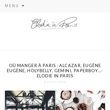
Aller
MENU
au
contenu
elodie in
paris
OÙ MANGER À PARIS : ALCAZAR, EUGÈNE
EUGÈNE, HOLYBELLY, GEMINI, PAPERBOY…-
ELODIE IN PARIS
3 juillet 2016