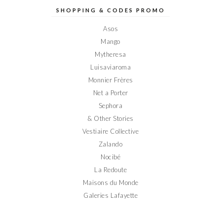
Elodieinparis
Elodieinparis
Elodieinparis
Elodieinparis
Elodieinparis
sur
sur
sur
sur
sur
SHOPPING & CODES PROMO
Facebook
Twitter
Instagram
Pinterest
YouTube
Asos
Mango
Mytheresa
Luisaviaroma
Monnier Frères
Net a Porter
Sephora
& Other Stories
Vestiaire Collective
Zalando
Nocibé
La Redoute
Maisons du Monde
Galeries Lafayette