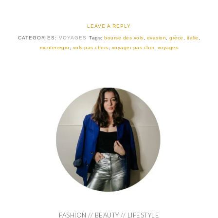
LEAVE A REPLY
CATEGORIES:
VOYAGES
Tags:
bourse des vols
,
evasion
,
grèce
,
italie
,
montenegro
,
vols pas chers
,
voyager pas cher
,
voyages
FASHION // BEAUTY // LIFESTYLE