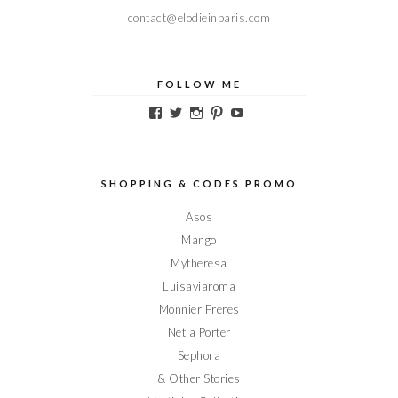
contact@elodieinparis.com
FOLLOW ME
Voir
Voir
Voir
Voir
Voir
le
le
le
le
le
profil
profil
profil
profil
profil
de
de
de
de
de
Elodieinparis
Elodieinparis
Elodieinparis
Elodieinparis
Elodieinparis
sur
sur
sur
sur
sur
SHOPPING & CODES PROMO
Facebook
Twitter
Instagram
Pinterest
YouTube
Asos
Mango
Mytheresa
Luisaviaroma
Monnier Frères
Net a Porter
Sephora
& Other Stories