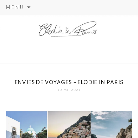
Aller
MENU
au
contenu
elodie in
paris
ENVIES DE VOYAGES – ELODIE IN PARIS
10 mai 2021