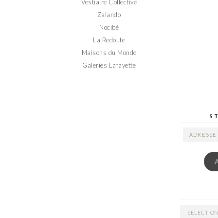
Vestiaire Collective
Zalando
Nocibé
La Redoute
Maisons du Monde
Galeries Lafayette
S
ADRESSE
EMAIL
ARCHIVES